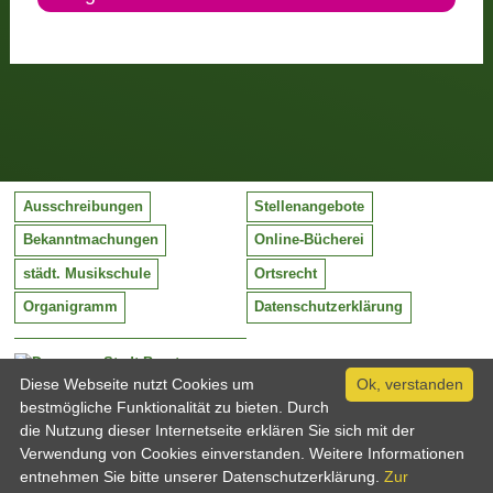
Ausschreibungen
Stellenangebote
Bekanntmachungen
Online-Bücherei
städt. Musikschule
Ortsrecht
Organigramm
Datenschutzerklärung
Stadt Barntrup
Mittelstraße 38
Diese Webseite nutzt Cookies um
Ok, verstanden
32683 Barntrup
bestmögliche Funktionalität zu bieten. Durch
Tel:
05263 / 409-0
die Nutzung dieser Internetseite erklären Sie sich mit der
Fax:
05263 / 409-249
Verwendung von Cookies einverstanden. Weitere Informationen
Email:
info@barntrup.de
entnehmen Sie bitte unserer Datenschutzerklärung.
Zur