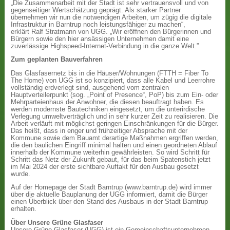
„Die Zusammenarbeit mit der Stadt ist sehr vertrauensvoll und von
gegenseitiger Wertschätzung geprägt. Als starker Partner
übernehmen wir nun die notwendigen Arbeiten, um zügig die digitale
Infrastruktur in Barntrup noch leistungsfähiger zu machen“,
erklärt Ralf Stratmann von UGG. „Wir eröffnen den Bürgerinnen und
Bürgern sowie den hier ansässigen Unternehmen damit eine
zuverlässige Highspeed-Internet-Verbindung in die ganze Welt.”
Zum geplanten Bauverfahren
Das Glasfasernetz bis in die Häuser/Wohnungen (FTTH = Fiber To
The Home) von UGG ist so konzipiert, dass alle Kabel und Leerrohre
vollständig erdverlegt sind, ausgehend vom zentralen
Hauptverteilerpunkt (sog. „Point of Presence“, PoP) bis zum Ein- oder
Mehrparteienhaus der Anwohner, die diesen beauftragt haben. Es
werden modernste Bautechniken eingesetzt, um die unterirdische
Verlegung umweltverträglich und in sehr kurzer Zeit zu realisieren. Die
Arbeit verläuft mit möglichst geringen Einschränkungen für die Bürger.
Das heißt, dass in enger und frühzeitiger Absprache mit der
Kommune sowie dem Bauamt derartige Maßnahmen ergriffen werden,
die den baulichen Eingriff minimal halten und einen geordneten Ablauf
innerhalb der Kommune weiterhin gewährleisten. So wird Schritt für
Schritt das Netz der Zukunft gebaut, für das beim Spatenstich jetzt
im Mai 2024 der erste sichtbare Auftakt für den Ausbau gesetzt
wurde.
Auf der Homepage der Stadt Barntrup (www.barntrup.de) wird immer
über die aktuelle Bauplanung der UGG informiert, damit die Bürger
einen Überblick über den Stand des Ausbaus in der Stadt Barntrup
erhalten.
Über Unsere Grüne Glasfaser
Unsere Grüne Glasfaser (UGG) ist ein Gemeinschaftsunternehmen