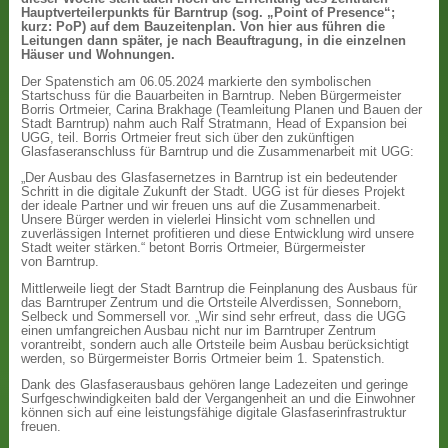
Hauptverteilerpunkts für Barntrup (sog. „Point of Presence“;
kurz: PoP) auf dem Bauzeitenplan. Von hier aus führen die
Leitungen dann später, je nach Beauftragung, in die einzelnen
Häuser und Wohnungen.
Der Spatenstich am 06.05.2024 markierte den symbolischen
Startschuss für die Bauarbeiten in Barntrup. Neben Bürgermeister
Borris Ortmeier, Carina Brakhage (Teamleitung Planen und Bauen der
Stadt Barntrup) nahm auch Ralf Stratmann, Head of Expansion bei
UGG, teil. Borris Ortmeier freut sich über den zukünftigen
Glasfaseranschluss für Barntrup und die Zusammenarbeit mit UGG:
„Der Ausbau des Glasfasernetzes in Barntrup ist ein bedeutender
Schritt in die digitale Zukunft der Stadt. UGG ist für dieses Projekt
der ideale Partner und wir freuen uns auf die Zusammenarbeit.
Unsere Bürger werden in vielerlei Hinsicht vom schnellen und
zuverlässigen Internet profitieren und diese Entwicklung wird unsere
Stadt weiter stärken.“ betont Borris Ortmeier, Bürgermeister
von Barntrup.
Mittlerweile liegt der Stadt Barntrup die Feinplanung des Ausbaus für
das Barntruper Zentrum und die Ortsteile Alverdissen, Sonneborn,
Selbeck und Sommersell vor. „Wir sind sehr erfreut, dass die UGG
einen umfangreichen Ausbau nicht nur im Barntruper Zentrum
vorantreibt, sondern auch alle Ortsteile beim Ausbau berücksichtigt
werden, so Bürgermeister Borris Ortmeier beim 1. Spatenstich.
Dank des Glasfaserausbaus gehören lange Ladezeiten und geringe
Surfgeschwindigkeiten bald der Vergangenheit an und die Einwohner
können sich auf eine leistungsfähige digitale Glasfaserinfrastruktur
freuen.