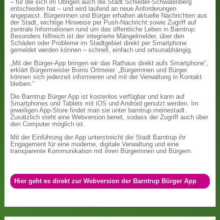
– für die sich im Übrigen auch die Stadt Schieder-Schwalenberg
entschieden hat – und wird laufend an neue Anforderungen
angepasst. Bürgerinnen und Bürger erhalten aktuelle Nachrichten aus
der Stadt, wichtige Hinweise per Push-Nachricht sowie Zugriff auf
zentrale Informationen rund um das öffentliche Leben in Barntrup.
Besonders hilfreich ist der integrierte Mängelmelder, über den
Schäden oder Probleme im Stadtgebiet direkt per Smartphone
gemeldet werden können – schnell, einfach und ortsunabhängig.
„Mit der Bürger-App bringen wir das Rathaus direkt aufs Smartphone“,
erklärt Bürgermeister Borris Ortmeier. „Bürgerinnen und Bürger
können sich jederzeit informieren und mit der Verwaltung in Kontakt
bleiben.“
Die Barntrup Bürger App ist kostenlos verfügbar und kann auf
Smartphones und Tablets mit iOS und Android genutzt werden. Im
jeweiligen App-Store findet man sie unter barntrup.meinestadt.
Zusätzlich steht eine Webversion bereit, sodass der Zugriff auch über
den Computer möglich ist.
Mit der Einführung der App unterstreicht die Stadt Barntrup ihr
Engagement für eine moderne, digitale Verwaltung und eine
transparente Kommunikation mit ihren Bürgerinnen und Bürgern.
Hier geht es direkt zur Webversion der Barntrup Bürger App