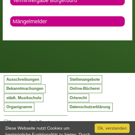
Terminvergabe Bürgerbüro
Mängelmelder
Ausschreibungen
Stellenangebote
Bekanntmachungen
Online-Bücherei
städt. Musikschule
Ortsrecht
Organigramm
Datenschutzerklärung
Stadt Barntrup
Mittelstraße 38
Diese Webseite nutzt Cookies um
Ok, verstanden
32683 Barntrup
bestmögliche Funktionalität zu bieten. Durch