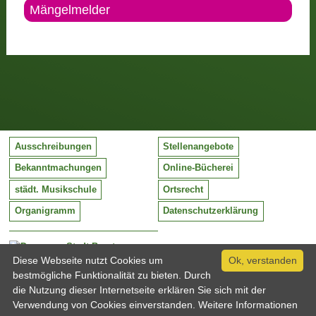
Mängelmelder
Ausschreibungen
Stellenangebote
Bekanntmachungen
Online-Bücherei
städt. Musikschule
Ortsrecht
Organigramm
Datenschutzerklärung
Stadt Barntrup
Mittelstraße 38
Diese Webseite nutzt Cookies um
Ok, verstanden
32683 Barntrup
bestmögliche Funktionalität zu bieten. Durch
Tel:
05263 / 409-0
die Nutzung dieser Internetseite erklären Sie sich mit der
Fax:
05263 / 409-249
Verwendung von Cookies einverstanden. Weitere Informationen
Email:
info@barntrup.de