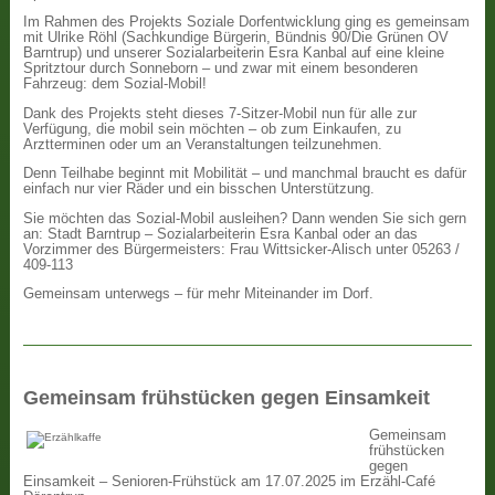
Im Rahmen des Projekts Soziale Dorfentwicklung ging es gemeinsam
mit Ulrike Röhl (Sachkundige Bürgerin, Bündnis 90/Die Grünen OV
Barntrup) und unserer Sozialarbeiterin Esra Kanbal auf eine kleine
Spritztour durch Sonneborn – und zwar mit einem besonderen
Fahrzeug: dem Sozial-Mobil!
Dank des Projekts steht dieses 7-Sitzer-Mobil nun für alle zur
Verfügung, die mobil sein möchten – ob zum Einkaufen, zu
Arztterminen oder um an Veranstaltungen teilzunehmen.
Denn Teilhabe beginnt mit Mobilität – und manchmal braucht es dafür
einfach nur vier Räder und ein bisschen Unterstützung.
Sie möchten das Sozial-Mobil ausleihen? Dann wenden Sie sich gern
an: Stadt Barntrup – Sozialarbeiterin Esra Kanbal oder an das
Vorzimmer des Bürgermeisters: Frau Wittsicker-Alisch unter 05263 /
409-113
Gemeinsam unterwegs – für mehr Miteinander im Dorf.
Gemeinsam frühstücken gegen Einsamkeit
Gemeinsam
frühstücken
gegen
Einsamkeit – Senioren-Frühstück am 17.07.2025 im Erzähl-Café