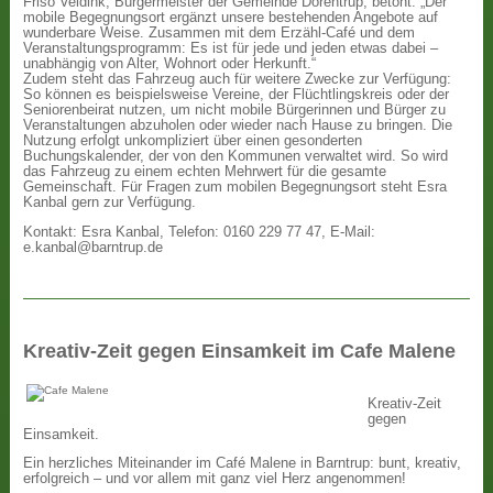
Friso Veldink, Bürgermeister der Gemeinde Dörentrup, betont: „Der
mobile Begegnungsort ergänzt unsere bestehenden Angebote auf
wunderbare Weise. Zusammen mit dem Erzähl-Café und dem
Veranstaltungsprogramm: Es ist für jede und jeden etwas dabei –
unabhängig von Alter, Wohnort oder Herkunft.“
Zudem steht das Fahrzeug auch für weitere Zwecke zur Verfügung:
So können es beispielsweise Vereine, der Flüchtlingskreis oder der
Seniorenbeirat nutzen, um nicht mobile Bürgerinnen und Bürger zu
Veranstaltungen abzuholen oder wieder nach Hause zu bringen. Die
Nutzung erfolgt unkompliziert über einen gesonderten
Buchungskalender, der von den Kommunen verwaltet wird. So wird
das Fahrzeug zu einem echten Mehrwert für die gesamte
Gemeinschaft. Für Fragen zum mobilen Begegnungsort steht Esra
Kanbal gern zur Verfügung.
Kontakt: Esra Kanbal, Telefon: 0160 229 77 47, E-Mail:
e.kanbal@barntrup.de
Kreativ-Zeit gegen Einsamkeit im Cafe Malene
Kreativ-Zeit
gegen
Einsamkeit.
Ein herzliches Miteinander im Café Malene in Barntrup: bunt, kreativ,
erfolgreich – und vor allem mit ganz viel Herz angenommen!