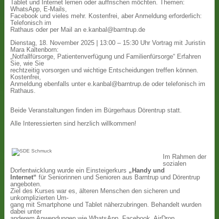
Tablet und Internet lernen oder auffrischen möchten. Themen:
WhatsApp, E-Mails,
Facebook und vieles mehr. Kostenfrei, aber Anmeldung erforderlich:
Telefonisch im
Rathaus oder per Mail an e.kanbal@barntrup.de
Dienstag, 18. November 2025 | 13:00 – 15:30 Uhr Vortrag mit Juristin
Mara Kaltenborn:
„Notfallfürsorge, Patientenverfügung und Familienfürsorge“ Erfahren
Sie, wie Sie
rechtzeitig vorsorgen und wichtige Entscheidungen treffen können.
Kostenfrei,
Anmeldung ebenfalls unter e.kanbal@barntrup.de oder telefonisch im
Rathaus.
Beide Veranstaltungen finden im Bürgerhaus Dörentrup statt.
Alle Interessierten sind herzlich willkommen!
Im Rahmen der
sozialen
Dorfentwicklung wurde ein Einsteigerkurs
„Handy und
Internet“
für Seniorinnen und Senioren aus Barntrup und Dörentrup
angeboten.
Ziel des Kurses war es, älteren Menschen den sicheren und
unkomplizierten Um-
gang mit Smartphone und Tablet näherzubringen. Behandelt wurden
dabei unter
anderem Anwendungen wie WhatsApp, Facebook, AirDrop,