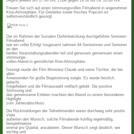
Beginn jeweils um 17:00 Uhr, Ende gegen 19:30 bis ca. 20:00 Uhr.
Freuen Sie sich auf einen stimmungsvollen Filmabend in angenehmer
Kino-Atmosphäre. Für Getränke sowie frisches Popcorn ist
selbstverständlich gesorgt.
Der im Rahmen der Sozialen Dorfentwicklung durchgeführte Senioren-
Filmabend
war ein voller Erfolg! Insgesamt nahmen 44 Seniorinnen und Senioren
an den
beiden Veranstaltungsabenden teil und genossen gemeinsam einen
stimmungs-
vollen Abend in gemütlicher Kino-Atmosphäre.
Gezeigt wurde der Film Monsieur Claude und seine Töchter, der bei
allen
Anwesenden für große Begeisterung sorgte. Es wurde herzlich
gelacht,
mitgefiebert und die Filmauswahl vielfach gelobt. Die positive
Stimmung und
das gemeinsame Erleben machten den Abend zu einem besonderen
Highlight
zum Jahresabschluss.
Die Rückmeldungen der Teilnehmenden waren durchweg sehr positiv.
Viele
äußerten den Wunsch, solche Filmabende künftig regelmäßig,
beispielsweise
einmal pro Quartal, anzubieten. Dieser Wunsch zeigt deutlich, wie
wichtig und