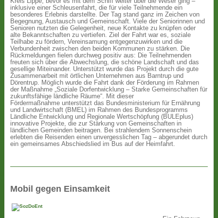
Kreis Lippe, bevor es mit dem Schiff weiter über die Weser ging –
inklusive einer Schleusenfahrt, die für viele Teilnehmende ein
besonderes Erlebnis darstellte. Der Tag stand ganz im Zeichen von
Begegnung, Austausch und Gemeinschaft. Viele der Seniorinnen und
Senioren nutzten die Gelegenheit, neue Kontakte zu knüpfen oder
alte Bekanntschaften zu vertiefen. Ziel der Fahrt war es, soziale
Teilhabe zu fördern, Vereinsamung entgegenzuwirken und die
Verbundenheit zwischen den beiden Kommunen zu stärken. Die
Rückmeldungen fielen durchweg positiv aus: Die Teilnehmenden
freuten sich über die Abwechslung, die schöne Landschaft und das
gesellige Miteinander. Unterstützt wurde das Projekt durch die gute
Zusammenarbeit mit örtlichen Unternehmen aus Barntrup und
Dörentrup. Möglich wurde die Fahrt dank der Förderung im Rahmen
der Maßnahme „Soziale Dorfentwicklung – Starke Gemeinschaften für
zukunftsfähige ländliche Räume“. Mit dieser
Fördermaßnahme unterstützt das Bundesministerium für Ernährung
und Landwirtschaft (BMEL) im Rahmen des Bundesprogramms
Ländliche Entwicklung und Regionale Wertschöpfung (BULEplus)
innovative Projekte, die zur Stärkung von Gemeinschaften in
ländlichen Gemeinden beitragen. Bei strahlendem Sonnenschein
erlebten die Reisenden einen unvergesslichen Tag – abgerundet durch
ein gemeinsames Abschiedslied im Bus auf der Heimfahrt.
Mobil gegen Einsamkeit