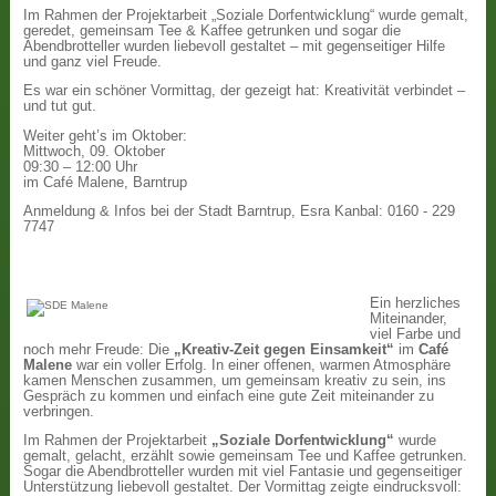
Im Rahmen der Projektarbeit „Soziale Dorfentwicklung“ wurde gemalt,
geredet, gemeinsam Tee & Kaffee getrunken und sogar die
Abendbrotteller wurden liebevoll gestaltet – mit gegenseitiger Hilfe
und ganz viel Freude.
Es war ein schöner Vormittag, der gezeigt hat: Kreativität verbindet –
und tut gut.
Weiter geht’s im Oktober:
Mittwoch, 09. Oktober
09:30 – 12:00 Uhr
im Café Malene, Barntrup
Anmeldung & Infos bei der Stadt Barntrup, Esra Kanbal: 0160 - 229
7747
Ein herzliches
Miteinander,
viel Farbe und
noch mehr Freude: Die
„Kreativ-Zeit gegen Einsamkeit“
im
Café
Malene
war ein voller Erfolg. In einer offenen, warmen Atmosphäre
kamen Menschen zusammen, um gemeinsam kreativ zu sein, ins
Gespräch zu kommen und einfach eine gute Zeit miteinander zu
verbringen.
Im Rahmen der Projektarbeit
„Soziale Dorfentwicklung“
wurde
gemalt, gelacht, erzählt sowie gemeinsam Tee und Kaffee getrunken.
Sogar die Abendbrotteller wurden mit viel Fantasie und gegenseitiger
Unterstützung liebevoll gestaltet. Der Vormittag zeigte eindrucksvoll: