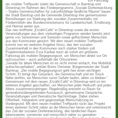
Ein Fahrzeug
als mobiler Treffpunkt stärkt die Gemeinschaft in Barntrup und
Dörentrup.Im Rahmen des Förderprogramms „Soziale Dorfentwicklung
– Starke Gemeinschaften für zukunftsfähige ländliche Räume” bauen
die Stadt Barntrup und die Gemeinde Dörentrup ihre gemeinsamen
Bemühungen zur Stärkung des sozialen Zusammenhalts mit
Fördermitteln des Bundesministeriums für Landwirtschaft, Ernährung
und Heimat weiter aus.
Das neu eröffnete „Erzähl-Café“ in Dörentrup sowie die ersten
Veranstaltungen aus dem vielseitigen Programm werden bereits jetzt
gerne von Seniorinnen und Senioren sowie geflüchteten Menschen
aus den Kommunen genutzt. Mit dem neuen mobilen Treffpunkt
kommt nun ein weiteres Angebot hinzu, das den sozialen
Zusammenhalt in den Kommunen noch stärker fördern soll.
Projektmitarbeiterin Esra Kanbal nutzt ab sofort ein größeres
Fahrzeug als mobilen Begegnungsort, um Menschen direkt vor Ort
aufzusuchen – auch außerhalb der Ortszentren.
„Gerade für ältere Menschen ist es nicht immer einfach, ihre Mobilität
aufrechtzuerhalten”, erklärt Borris Ortmeier, Bürgermeister der Stadt
Barntrup. „Der mobile Begegnungsort geht hier einen wichtigen
Schritt: Er bringt das Gespräch, die Gemeinschaft und ein Stück
Nähe dorthin, wo Menschen sonst Gefahr laufen, allein zu bleiben.“
Gemeinsam mit dem neuen „Erzähl-Café“ in Dörentrup wird so ein
weiteres Angebot geschaffen, um Menschen jeder Herkunft und jeden
Alters zusammenzubringen. Regelmäßig entsteht so Raum für
generationsübergreifenden Austausch, gemeinsame Gespräche,
Veranstaltungen und thematische Nachmittage. Dabei stehen
Offenheit, Integration und gegenseitige Wertschätzung im
Vordergrund. Mit dem neuen mobilen Treffpunkt rückt das Projekt
einen weiteren Schritt näher an die Menschen heran und unterstreicht
das Ziel der sozialen Dorfentwicklung, den ländlichen Raum
lebenswerter, vernetzter und menschlich näher zu gestalten.