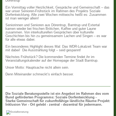
Dörentrup
Ein Vormittag voller Herzlichkeit, Gespräche und Gemeinschaft – das
war unser Senioren-Frühstück im Rahmen des Projekts Soziale
Dorfentwicklung. Alle zwei Wochen mittwochs heißt es: Zusammen
ist man weniger allein!
Seniorinnen und Senioren aus Dörentrup, Barntrup und Extertal
kamen wieder bei frischen Brötchen, Kaffee und guter Laune
zusammen. Von interkulturellen Gesprächen über kulturelle
Geschichten bis hin zu gemeinsamem Lachen und Singen – es war
für alle etwas dabei.
Ein besonderes Highlight dieses Mal: Das WDR-Lokalzeit Team war
mit dabei! Die Ausstrahlung folgt – seid gespannt!
Nächstes Frühstück? Die kommenden Termine findet ihr im
Veranstaltungskalender auf der Homepage der Stadt Barntrup.
Unser Motto: Hauptsache nicht allein sein.
Denn Miteinander schmeckt’s einfach besser.
Die
Soziale Beratungsstelle ist ein Angebot im Rahmen des vom
Bund geförderten Programms: Soziale Dorfentwicklung -
Starke Gemeinschaft für zukunftsfähige ländliche Räume Projekt:
Inklusion Vor - Ort gelebt - zentral - dezentral für jedermann.