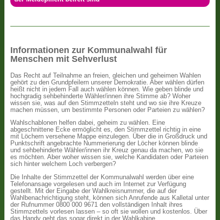
Informationen zur Kommunalwahl für
Menschen mit Sehverlust
Das Recht auf Teilnahme an freien, gleichen und geheimen Wahlen
gehört zu den Grundpfeilern unserer Demokratie. Aber wählen dürfen
heißt nicht in jedem Fall auch wählen können. Wie geben blinde und
hochgradig sehbehinderte Wähler/innen ihre Stimme ab? Woher
wissen sie, was auf den Stimmzetteln steht und wo sie ihre Kreuze
machen müssen, um bestimmte Personen oder Parteien zu wählen?
Wahlschablonen helfen dabei, geheim zu wählen. Eine
abgeschnittene Ecke ermöglicht es, den Stimmzettel richtig in eine
mit Löchern versehene Mappe einzulegen. Über die in Großdruck und
Punktschrift angebrachte Nummerierung der Löcher können blinde
und sehbehinderte Wähler/innen ihr Kreuz genau da machen, wo sie
es möchten. Aber woher wissen sie, welche Kandidaten oder Parteien
sich hinter welchem Loch verbergen?
Die Inhalte der Stimmzettel der Kommunalwahl werden über eine
Telefonansage vorgelesen und auch im Internet zur Verfügung
gestellt. Mit der Eingabe der Wahlkreisnummer, die auf der
Wahlbenachrichtigung steht, können sich Anrufende aus Kalletal unter
der Rufnummer 0800 000 9671 den vollständigen Inhalt ihres
Stimmzettels vorlesen lassen – so oft sie wollen und kostenlos. Über
das Handy geht das sogar direkt in der Wahlkabine.