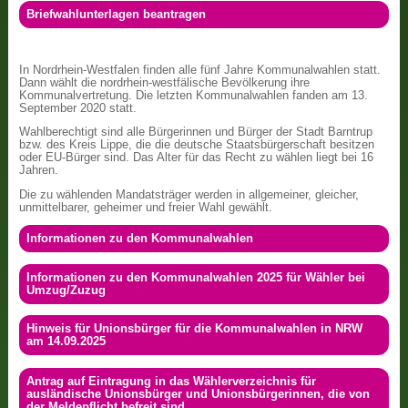
Briefwahlunterlagen beantragen
In Nordrhein-Westfalen finden alle fünf Jahre Kommunalwahlen statt.
Dann wählt die nordrhein-westfälische Bevölkerung ihre
Kommunalvertretung. Die letzten Kommunalwahlen fanden am 13.
September 2020 statt.
Wahlberechtigt sind alle Bürgerinnen und Bürger der Stadt Barntrup
bzw. des Kreis Lippe, die die deutsche Staatsbürgerschaft besitzen
oder EU-Bürger sind. Das Alter für das Recht zu wählen liegt bei 16
Jahren.
Die zu wählenden Mandatsträger werden in allgemeiner, gleicher,
unmittelbarer, geheimer und freier Wahl gewählt.
Informationen zu den Kommunalwahlen
Informationen zu den Kommunalwahlen 2025 für Wähler bei
Umzug/Zuzug
Hinweis für Unionsbürger für die Kommunalwahlen in NRW
am 14.09.2025
Antrag auf Eintragung in das Wählerverzeichnis für
ausländische Unionsbürger und Unionsbürgerinnen, die von
der Meldepflicht befreit sind