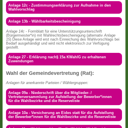
Anlage 12c - Zustimmungserklärung zur Aufnahme in den
Wahlvorschlag
Anlage 13b - Wählbarkeitsbescheinigung
Anlage 14c
- Formblatt für eine Unterstützungsunterschrift
(Bürgermeister*in) mit Wahlrechtsbescheinigung (alternativ
Anlage
15
) Diese Anlage wird erst nach Einreichung des Wahlvorschlags bei
Bedarf ausgehändigt und wird nicht elektronisch zur Verfügung
gestellt.
Anlage 27 - Erklärung nach§ 15a KWahlG zu erhaltenen
Zuwendungen
Wahl der Gemeindevertretung (Rat):
Anlagen für anerkannte Parteien / Wählergruppen:
Anlage 09a - Niederschrift über die Mitglieder- /
Vertreterversammlung zur Aufstellung der Bewerber*innen
für die Wahlbezirke und die Reserveliste
Anlage 10a - Versicherung an Eides statt für die Aufstellung
der Bewerber*innen für die Wahlbezirke und die Reserveliste