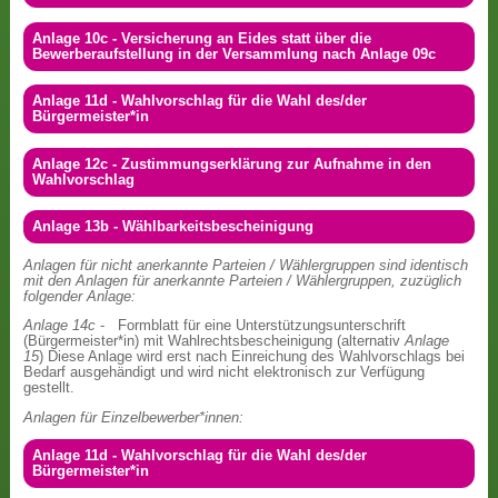
Anlage 10c - Versicherung an Eides statt über die
Bewerberaufstellung in der Versammlung nach Anlage 09c
Anlage 11d - Wahlvorschlag für die Wahl des/der
Bürgermeister*in
Anlage 12c - Zustimmungserklärung zur Aufnahme in den
Wahlvorschlag
Anlage 13b - Wählbarkeitsbescheinigung
Anlagen für nicht anerkannte Parteien / Wählergruppen sind identisch
mit den Anlagen für anerkannte Parteien / Wählergruppen, zuzüglich
folgender Anlage:
Anlage 14c
- Formblatt für eine Unterstützungsunterschrift
(Bürgermeister*in) mit Wahlrechtsbescheinigung (alternativ
Anlage
15
) Diese Anlage wird erst nach Einreichung des Wahlvorschlags bei
Bedarf ausgehändigt und wird nicht elektronisch zur Verfügung
gestellt.
Anlagen für Einzelbewerber*innen:
Anlage 11d - Wahlvorschlag für die Wahl des/der
Bürgermeister*in