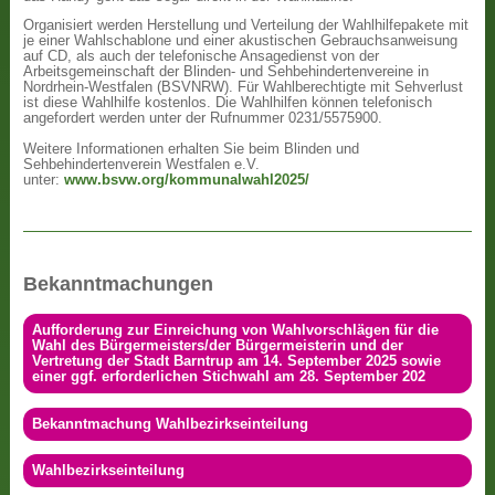
Organisiert werden Herstellung und Verteilung der Wahlhilfepakete mit
je einer Wahlschablone und einer akustischen Gebrauchsanweisung
auf CD, als auch der telefonische Ansagedienst von der
Arbeitsgemeinschaft der Blinden- und Sehbehindertenvereine in
Nordrhein-Westfalen (BSVNRW). Für Wahlberechtigte mit Sehverlust
ist diese Wahlhilfe kostenlos. Die Wahlhilfen können telefonisch
angefordert werden unter der Rufnummer 0231/5575900.
Weitere Informationen erhalten Sie beim Blinden und
Sehbehindertenverein Westfalen e.V.
unter:
www.bsvw.org/kommunalwahl2025/
Bekanntmachungen
Aufforderung zur Einreichung von Wahlvorschlägen für die
Wahl des Bürgermeisters/der Bürgermeisterin und der
Vertretung der Stadt Barntrup am 14. September 2025 sowie
einer ggf. erforderlichen Stichwahl am 28. September 202
Bekanntmachung Wahlbezirkseinteilung
Wahlbezirkseinteilung