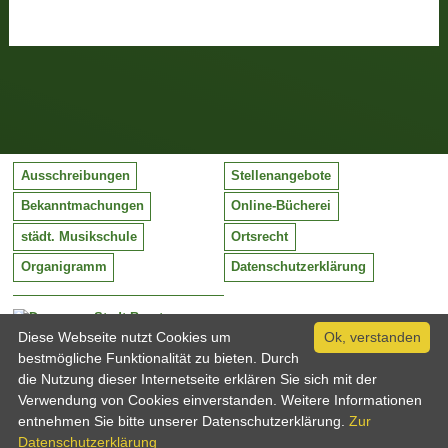
Ausschreibungen
Stellenangebote
Bekanntmachungen
Online-Bücherei
städt. Musikschule
Ortsrecht
Organigramm
Datenschutzerklärung
Stadt Barntrup
Mittelstraße 38
Diese Webseite nutzt Cookies um
Ok, verstanden
32683 Barntrup
bestmögliche Funktionalität zu bieten. Durch
Tel:
05263 / 409-0
die Nutzung dieser Internetseite erklären Sie sich mit der
Fax:
05263 / 409-249
Verwendung von Cookies einverstanden. Weitere Informationen
Email:
info@barntrup.de
entnehmen Sie bitte unserer Datenschutzerklärung.
Zur
Datenschutzerklärung