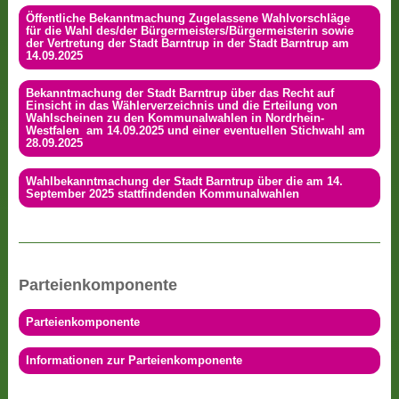
Öffentliche Bekanntmachung Zugelassene Wahlvorschläge
für die Wahl des/der Bürgermeisters/Bürgermeisterin sowie
der Vertretung der Stadt Barntrup in der Stadt Barntrup am
14.09.2025
Bekanntmachung der Stadt Barntrup über das Recht auf
Einsicht in das Wählerverzeichnis und die Erteilung von
Wahlscheinen zu den Kommunalwahlen in Nordrhein-
Westfalen am 14.09.2025 und einer eventuellen Stichwahl am
28.09.2025
Wahlbekanntmachung der Stadt Barntrup über die am 14.
September 2025 stattfindenden Kommunalwahlen
Parteienkomponente
Parteienkomponente
Informationen zur Parteienkomponente