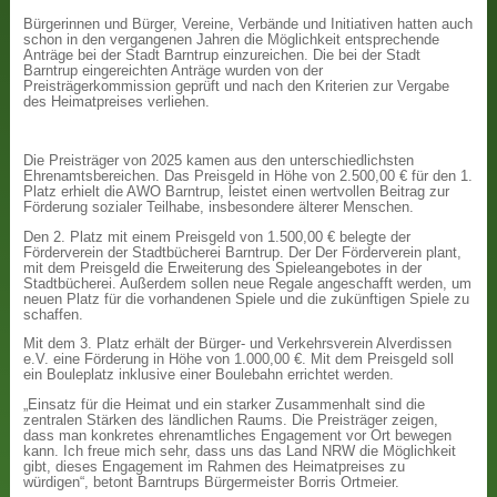
Bürgerinnen und Bürger, Vereine, Verbände und Initiativen hatten auch
schon in den vergangenen Jahren die Möglichkeit entsprechende
Anträge bei der Stadt Barntrup einzureichen. Die bei der Stadt
Barntrup eingereichten Anträge wurden von der
Preisträgerkommission geprüft und nach den Kriterien zur Vergabe
des Heimatpreises verliehen.
Die Preisträger von 2025 kamen aus den unterschiedlichsten
Ehrenamtsbereichen. Das Preisgeld in Höhe von 2.500,00 € für den 1.
Platz erhielt die AWO Barntrup, leistet einen wertvollen Beitrag zur
Förderung sozialer Teilhabe, insbesondere älterer Menschen.
Den 2. Platz mit einem Preisgeld von 1.500,00 € belegte der
Förderverein der Stadtbücherei Barntrup. Der Der Förderverein plant,
mit dem Preisgeld die Erweiterung des Spieleangebotes in der
Stadtbücherei. Außerdem sollen neue Regale angeschafft werden, um
neuen Platz für die vorhandenen Spiele und die zukünftigen Spiele zu
schaffen.
Mit dem 3. Platz erhält der Bürger- und Verkehrsverein Alverdissen
e.V. eine Förderung in Höhe von 1.000,00 €. Mit dem Preisgeld soll
ein Bouleplatz inklusive einer Boulebahn errichtet werden.
„Einsatz für die Heimat und ein starker Zusammenhalt sind die
zentralen Stärken des ländlichen Raums. Die Preisträger zeigen,
dass man konkretes ehrenamtliches Engagement vor Ort bewegen
kann. Ich freue mich sehr, dass uns das Land NRW die Möglichkeit
gibt, dieses Engagement im Rahmen des Heimatpreises zu
würdigen“, betont Barntrups Bürgermeister Borris Ortmeier.