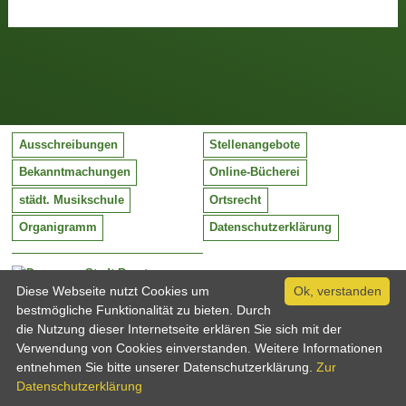
Ausschreibungen
Stellenangebote
Bekanntmachungen
Online-Bücherei
städt. Musikschule
Ortsrecht
Organigramm
Datenschutzerklärung
Stadt Barntrup
Mittelstraße 38
Diese Webseite nutzt Cookies um
Ok, verstanden
32683 Barntrup
bestmögliche Funktionalität zu bieten. Durch
Tel:
05263 / 409-0
die Nutzung dieser Internetseite erklären Sie sich mit der
Fax:
05263 / 409-249
Verwendung von Cookies einverstanden. Weitere Informationen
Email:
info@barntrup.de
entnehmen Sie bitte unserer Datenschutzerklärung.
Zur
Datenschutzerklärung