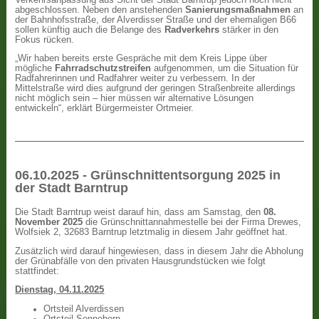
abgeschlossen. Neben den anstehenden
Sanierungsmaßnahmen
an
der Bahnhofsstraße, der Alverdisser Straße und der ehemaligen B66
sollen künftig auch die Belange des
Radverkehrs
stärker in den
Fokus rücken.
„Wir haben bereits erste Gespräche mit dem Kreis Lippe über
mögliche
Fahrradschutzstreifen
aufgenommen, um die Situation für
Radfahrerinnen und Radfahrer weiter zu verbessern. In der
Mittelstraße wird dies aufgrund der geringen Straßenbreite allerdings
nicht möglich sein – hier müssen wir alternative Lösungen
entwickeln“, erklärt Bürgermeister Ortmeier.
06.10.2025 - Grünschnittentsorgung 2025 in
der Stadt Barntrup
Die Stadt Barntrup weist darauf hin, dass am Samstag, den
08.
November 2025
die Grünschnittannahmestelle bei der Firma Drewes,
Wolfsiek 2, 32683 Barntrup letztmalig in diesem Jahr geöffnet hat.
Zusätzlich wird darauf hingewiesen, dass in diesem Jahr die Abholung
der Grünabfälle von den privaten Hausgrundstücken wie folgt
stattfindet:
Dienstag, 04.11.2025
Ortsteil Alverdissen
Ortsteil Sonneborn