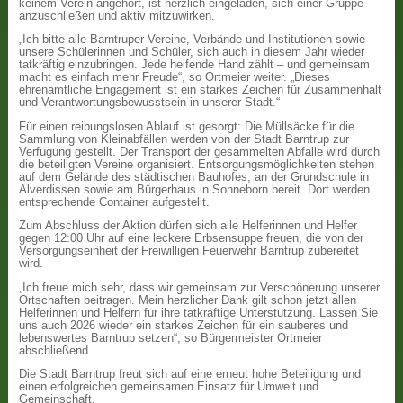
keinem Verein angehört, ist herzlich eingeladen, sich einer Gruppe
anzuschließen und aktiv mitzuwirken.
„Ich bitte alle Barntruper Vereine, Verbände und Institutionen sowie
unsere Schülerinnen und Schüler, sich auch in diesem Jahr wieder
tatkräftig einzubringen. Jede helfende Hand zählt – und gemeinsam
macht es einfach mehr Freude“, so Ortmeier weiter. „Dieses
ehrenamtliche Engagement ist ein starkes Zeichen für Zusammenhalt
und Verantwortungsbewusstsein in unserer Stadt.“
Für einen reibungslosen Ablauf ist gesorgt: Die Müllsäcke für die
Sammlung von Kleinabfällen werden von der Stadt Barntrup zur
Verfügung gestellt. Der Transport der gesammelten Abfälle wird durch
die beteiligten Vereine organisiert. Entsorgungsmöglichkeiten stehen
auf dem Gelände des städtischen Bauhofes, an der Grundschule in
Alverdissen sowie am Bürgerhaus in Sonneborn bereit. Dort werden
entsprechende Container aufgestellt.
Zum Abschluss der Aktion dürfen sich alle Helferinnen und Helfer
gegen 12:00 Uhr auf eine leckere Erbsensuppe freuen, die von der
Versorgungseinheit der Freiwilligen Feuerwehr Barntrup zubereitet
wird.
„Ich freue mich sehr, dass wir gemeinsam zur Verschönerung unserer
Ortschaften beitragen. Mein herzlicher Dank gilt schon jetzt allen
Helferinnen und Helfern für ihre tatkräftige Unterstützung. Lassen Sie
uns auch 2026 wieder ein starkes Zeichen für ein sauberes und
lebenswertes Barntrup setzen“, so Bürgermeister Ortmeier
abschließend.
Die Stadt Barntrup freut sich auf eine erneut hohe Beteiligung und
einen erfolgreichen gemeinsamen Einsatz für Umwelt und
Gemeinschaft.