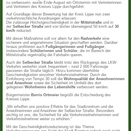
zu verbessern, wurde Ende August ein Ortstermin mit Vertreterinnen
und Vertretern des Kreises Lippe durchgeführt.
Auf Grundlage dieser Bewertung hat der Kreis Lippe nun zwei
verkehrsrechtliche Anordnungen erlassen:
Die zulässige Höchstgeschwindigkeit in der
Mittelstraße
und in
der
Selbecker Straße
wird von bisher überwiegend 50 km/h auf
30
km/h
reduziert.
Mit dieser Maßnahme soll vor allem für den
Radverkehr
eine
sicherere und angenehmere Situation geschaffen werden. Darüber
hinaus profitieren auch
Fußgängerinnen und Fußgänger
,
insbesondere
Schülerinnen und Schüler
, die im Bereich der
Mittelstraße regelmäßig die Fahrbahn queren.
Auch die
Selbecker Straße
bleibt trotz des Rückgangs des LKW-
Verkehrs weiterhin stark frequentiert – rund 2.000 Fahrzeuge
passieren die Straße täglich. Hinzu kommen überhöhte
Geschwindigkeiten einzelner Verkehrsteilnehmer. Durch die
Einführung von Tempo 30 soll die
Wohnqualität der Anwohnerinnen
und Anwohner
sowie die Sicherheit im Umfeld des dort
gelegenen
Wohnheims der Lebenshilfe
verbessert werden.
Bürgermeister
Borris Ortmeier
begrüßt die Entscheidung des
Kreises Lippe:
„Wir erhoffen uns positive Effekte für das Stadtzentrum und die
Anwohnerinnen und Anwohner der Selbecker Straße. Besonders
wichtig ist uns, die Sicherheit für alle Verkehrsteilnehmerinnen und
Verkehrsteilnehmer weiter zu erhöhen.“
Mit der Geschwindigkeitsreduzierung ist das Thema
Verkehrsanpassung aus Sicht der Stadt Barntrup jedoch noch nicht