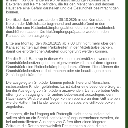
In ihrem Kot oder anderen Körperausscheidungen können sich
Bakterien und Keime befinden, die für den Menschen und dessen
Haustiere eine Gefahr darstellen und die Gesundheit beeinträchtigen
können.
Die Stadt Barntrup wird ab dem 06.10.2025 in der Kernstadt im
Bereich der Mittelstraße beginnend und anschließend in den
Ortsteilen eine Rattenbekämpfungsaktion durch einen Fachbetrieb
durchführen lassen. Die Bekämpfungspräparate werden in den
Kanalschächten ausgelegt.
Bitte am Montag, den 06.10.2025 ab 7:00 Uhr nicht mehr über den
Kanalschächten auf dem Parkstreifen in der Mittelstraße parken,
damit die erforderlichen Arbeiten durchgeführt werden können.
Um die Stadt Barntrup in dieser Aktion zu unterstützen, werden die
Grundstücksbesitzer gebeten, eigenverantwortlich auf dem eigenen
Grundstück eine Rattenbekämpfung durchzuführen. Dies können die
Grundstücksbesitzer selbst machen oder sie beauftragen einen
Schädlingsbekämpfer.
Die ausgelegten Giftköder können jedoch Tiere und Menschen,
insbesondere Kinder, gefährden. Es ist daher eine besondere Sorgfalt
bei der Auslegung von Giftködern anzuwenden. Es ist verboten Gifte
offen (sprich zugänglich für andere Lebewesen) auszulegen, denn
Haus- sowie Wildtiere und Vögel können ebenso an dem Gift sterben
wie die Ratten. Im Handel werden hierzu spezielle Giftköderboxen
angeboten.
Personen, die im Umgang mit Rattengift nicht sachkundig sind,
sollten sich an ein Schädlingsbekämpfungsunternehmen wenden, da
bei unkontrolliertem Auslegen von Giften über einen längeren
Zeitraum die Ratten nachweislich Resistenzen bilden, die sie