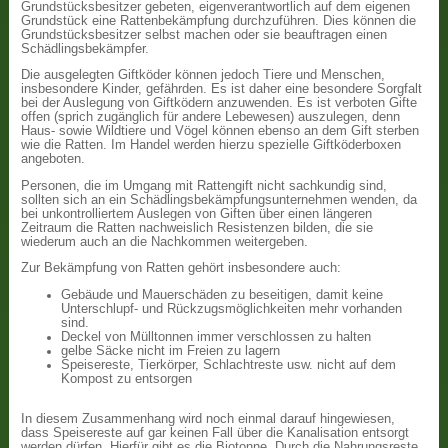
Grundstücksbesitzer gebeten, eigenverantwortlich auf dem eigenen
Grundstück eine Rattenbekämpfung durchzuführen. Dies können die
Grundstücksbesitzer selbst machen oder sie beauftragen einen
Schädlingsbekämpfer.
Die ausgelegten Giftköder können jedoch Tiere und Menschen,
insbesondere Kinder, gefährden. Es ist daher eine besondere Sorgfalt
bei der Auslegung von Giftködern anzuwenden. Es ist verboten Gifte
offen (sprich zugänglich für andere Lebewesen) auszulegen, denn
Haus- sowie Wildtiere und Vögel können ebenso an dem Gift sterben
wie die Ratten. Im Handel werden hierzu spezielle Giftköderboxen
angeboten.
Personen, die im Umgang mit Rattengift nicht sachkundig sind,
sollten sich an ein Schädlingsbekämpfungsunternehmen wenden, da
bei unkontrolliertem Auslegen von Giften über einen längeren
Zeitraum die Ratten nachweislich Resistenzen bilden, die sie
wiederum auch an die Nachkommen weitergeben.
Zur Bekämpfung von Ratten gehört insbesondere auch:
Gebäude und Mauerschäden zu beseitigen, damit keine
Unterschlupf- und Rückzugsmöglichkeiten mehr vorhanden
sind.
Deckel von Mülltonnen immer verschlossen zu halten
gelbe Säcke nicht im Freien zu lagern
Speisereste, Tierkörper, Schlachtreste usw. nicht auf dem
Kompost zu entsorgen
In diesem Zusammenhang wird noch einmal darauf hingewiesen,
dass Speisereste auf gar keinen Fall über die Kanalisation entsorgt
werden dürfen. Hierfür gibt es die Biotonne. Durch die Nahrungsreste