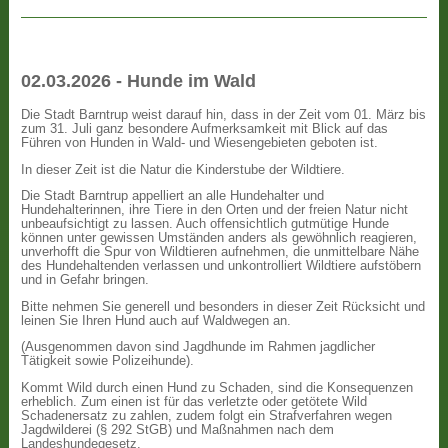
02.03.2026 - Hunde im Wald
Die Stadt Barntrup weist darauf hin, dass in der Zeit vom 01. März bis
zum 31. Juli ganz besondere Aufmerksamkeit mit Blick auf das
Führen von Hunden in Wald- und Wiesengebieten geboten ist.
In dieser Zeit ist die Natur die Kinderstube der Wildtiere.
Die Stadt Barntrup appelliert an alle Hundehalter und
Hundehalterinnen, ihre Tiere in den Orten und der freien Natur nicht
unbeaufsichtigt zu lassen. Auch offensichtlich gutmütige Hunde
können unter gewissen Umständen anders als gewöhnlich reagieren,
unverhofft die Spur von Wildtieren aufnehmen, die unmittelbare Nähe
des Hundehaltenden verlassen und unkontrolliert Wildtiere aufstöbern
und in Gefahr bringen.
Bitte nehmen Sie generell und besonders in dieser Zeit Rücksicht und
leinen Sie Ihren Hund auch auf Waldwegen an.
(Ausgenommen davon sind Jagdhunde im Rahmen jagdlicher
Tätigkeit sowie Polizeihunde).
Kommt Wild durch einen Hund zu Schaden, sind die Konsequenzen
erheblich. Zum einen ist für das verletzte oder getötete Wild
Schadenersatz zu zahlen, zudem folgt ein Strafverfahren wegen
Jagdwilderei (§ 292 StGB) und Maßnahmen nach dem
Landeshundegesetz.