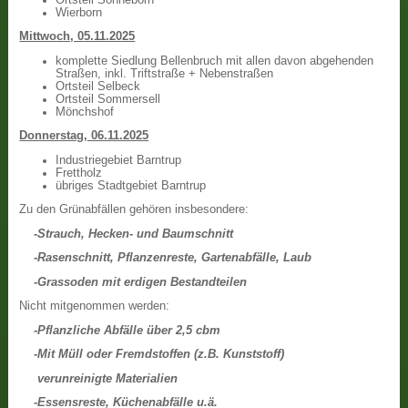
Wierborn
Mittwoch, 05.11.2025
komplette Siedlung Bellenbruch mit allen davon abgehenden
Straßen, inkl. Triftstraße + Nebenstraßen
Ortsteil Selbeck
Ortsteil Sommersell
Mönchshof
Donnerstag, 06.11.2025
Industriegebiet Barntrup
Frettholz
übriges Stadtgebiet Barntrup
Zu den Grünabfällen gehören insbesondere:
-Strauch, Hecken- und Baumschnitt
-Rasenschnitt, Pflanzenreste, Gartenabfälle, Laub
-Grassoden mit erdigen Bestandteilen
Nicht mitgenommen werden:
-Pflanzliche Abfälle über 2,5 cbm
-Mit Müll oder Fremdstoffen (z.B. Kunststoff)
verunreinigte Materialien
-Essensreste, Küchenabfälle u.ä.