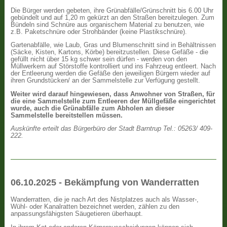
Die Bürger werden gebeten, ihre Grünabfälle/Grünschnitt bis 6.00 Uhr
gebündelt und auf 1,20 m gekürzt an den Straßen bereitzulegen. Zum
Bündeln sind Schnüre aus organischem Material zu benutzen, wie
z.B. Paketschnüre oder Strohbänder (keine Plastikschnüre).
Gartenabfälle, wie Laub, Gras und Blumenschnitt sind in Behältnissen
(Säcke, Kisten, Kartons, Körbe) bereitzustellen. Diese Gefäße - die
gefüllt nicht über 15 kg schwer sein dürfen - werden von den
Müllwerkern auf Störstoffe kontrolliert und ins Fahrzeug entleert. Nach
der Entleerung werden die Gefäße den jeweiligen Bürgern wieder auf
ihren Grundstücken/ an der Sammelstelle zur Verfügung gestellt.
Weiter wird darauf hingewiesen, dass Anwohner von Straßen, für
die eine Sammelstelle zum Entleeren der Müllgefäße eingerichtet
wurde, auch die Grünabfälle zum Abholen an dieser
Sammelstelle bereitstellen müssen.
Auskünfte erteilt das Bürgerbüro der Stadt Barntrup Tel.: 05263/ 409-
222.
06.10.2025 - Bekämpfung von Wanderratten
Wanderratten, die je nach Art des Nistplatzes auch als Wasser-,
Wühl- oder Kanalratten bezeichnet werden, zählen zu den
anpassungsfähigsten Säugetieren überhaupt.