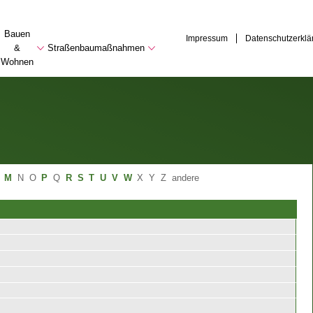
Bauen
Impressum
Datenschutzerklä
&
Straßenbaumaßnahmen
Wohnen
M
N
O
P
Q
R
S
T
U
V
W
X
Y
Z
andere