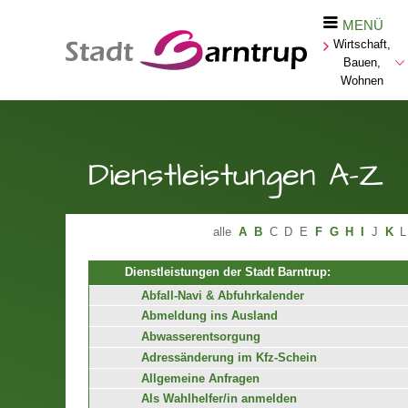
MENÜ
Wirtschaft,
Bauen,
Wohnen
Dienstleistungen A-Z
alle
A
B
C
D
E
F
G
H
I
J
K
L
Dienstleistungen der Stadt Barntrup:
Abfall-Navi & Abfuhrkalender
Abmeldung ins Ausland
Abwasserentsorgung
Adressänderung im Kfz-Schein
Allgemeine Anfragen
Als Wahlhelfer/in anmelden