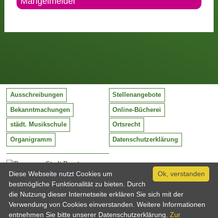
Mängelmelder
Ausschreibungen
Stellenangebote
Bekanntmachungen
Online-Bücherei
städt. Musikschule
Ortsrecht
Organigramm
Datenschutzerklärung
Stadt Barntrup
Mittelstraße 38
Diese Webseite nutzt Cookies um
Ok, verstanden
32683 Barntrup
bestmögliche Funktionalität zu bieten. Durch
Tel:
05263 / 409-0
die Nutzung dieser Internetseite erklären Sie sich mit der
Fax:
05263 / 409-249
Verwendung von Cookies einverstanden. Weitere Informationen
Email:
info@barntrup.de
entnehmen Sie bitte unserer Datenschutzerklärung.
Zur