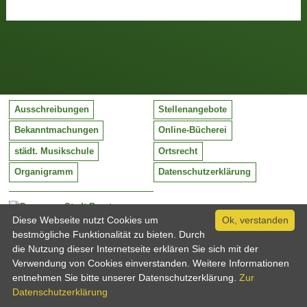
Ausschreibungen
Stellenangebote
Bekanntmachungen
Online-Bücherei
städt. Musikschule
Ortsrecht
Organigramm
Datenschutzerklärung
Stadt Barntrup
Mittelstraße 38
Diese Webseite nutzt Cookies um
Ok, verstanden
32683 Barntrup
bestmögliche Funktionalität zu bieten. Durch
Tel:
05263 / 409-0
die Nutzung dieser Internetseite erklären Sie sich mit der
Fax:
05263 / 409-249
Verwendung von Cookies einverstanden. Weitere Informationen
Email:
info@barntrup.de
entnehmen Sie bitte unserer Datenschutzerklärung.
Zur
Datenschutzerklärung