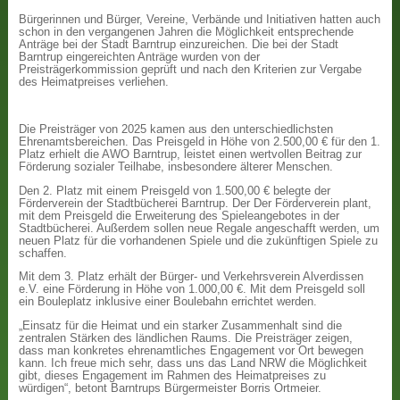
Bürgerinnen und Bürger, Vereine, Verbände und Initiativen hatten auch
schon in den vergangenen Jahren die Möglichkeit entsprechende
Anträge bei der Stadt Barntrup einzureichen. Die bei der Stadt
Barntrup eingereichten Anträge wurden von der
Preisträgerkommission geprüft und nach den Kriterien zur Vergabe
des Heimatpreises verliehen.
Die Preisträger von 2025 kamen aus den unterschiedlichsten
Ehrenamtsbereichen. Das Preisgeld in Höhe von 2.500,00 € für den 1.
Platz erhielt die AWO Barntrup, leistet einen wertvollen Beitrag zur
Förderung sozialer Teilhabe, insbesondere älterer Menschen.
Den 2. Platz mit einem Preisgeld von 1.500,00 € belegte der
Förderverein der Stadtbücherei Barntrup. Der Der Förderverein plant,
mit dem Preisgeld die Erweiterung des Spieleangebotes in der
Stadtbücherei. Außerdem sollen neue Regale angeschafft werden, um
neuen Platz für die vorhandenen Spiele und die zukünftigen Spiele zu
schaffen.
Mit dem 3. Platz erhält der Bürger- und Verkehrsverein Alverdissen
e.V. eine Förderung in Höhe von 1.000,00 €. Mit dem Preisgeld soll
ein Bouleplatz inklusive einer Boulebahn errichtet werden.
„Einsatz für die Heimat und ein starker Zusammenhalt sind die
zentralen Stärken des ländlichen Raums. Die Preisträger zeigen,
dass man konkretes ehrenamtliches Engagement vor Ort bewegen
kann. Ich freue mich sehr, dass uns das Land NRW die Möglichkeit
gibt, dieses Engagement im Rahmen des Heimatpreises zu
würdigen“, betont Barntrups Bürgermeister Borris Ortmeier.