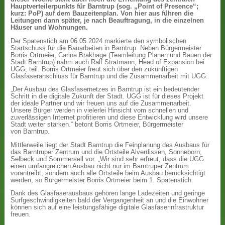
Hauptverteilerpunkts für Barntrup (sog. „Point of Presence“;
kurz: PoP) auf dem Bauzeitenplan. Von hier aus führen die
Leitungen dann später, je nach Beauftragung, in die einzelnen
Häuser und Wohnungen.
Der Spatenstich am 06.05.2024 markierte den symbolischen
Startschuss für die Bauarbeiten in Barntrup. Neben Bürgermeister
Borris Ortmeier, Carina Brakhage (Teamleitung Planen und Bauen der
Stadt Barntrup) nahm auch Ralf Stratmann, Head of Expansion bei
UGG, teil. Borris Ortmeier freut sich über den zukünftigen
Glasfaseranschluss für Barntrup und die Zusammenarbeit mit UGG:
„Der Ausbau des Glasfasernetzes in Barntrup ist ein bedeutender
Schritt in die digitale Zukunft der Stadt. UGG ist für dieses Projekt
der ideale Partner und wir freuen uns auf die Zusammenarbeit.
Unsere Bürger werden in vielerlei Hinsicht vom schnellen und
zuverlässigen Internet profitieren und diese Entwicklung wird unsere
Stadt weiter stärken.“ betont Borris Ortmeier, Bürgermeister
von Barntrup.
Mittlerweile liegt der Stadt Barntrup die Feinplanung des Ausbaus für
das Barntruper Zentrum und die Ortsteile Alverdissen, Sonneborn,
Selbeck und Sommersell vor. „Wir sind sehr erfreut, dass die UGG
einen umfangreichen Ausbau nicht nur im Barntruper Zentrum
vorantreibt, sondern auch alle Ortsteile beim Ausbau berücksichtigt
werden, so Bürgermeister Borris Ortmeier beim 1. Spatenstich.
Dank des Glasfaserausbaus gehören lange Ladezeiten und geringe
Surfgeschwindigkeiten bald der Vergangenheit an und die Einwohner
können sich auf eine leistungsfähige digitale Glasfaserinfrastruktur
freuen.