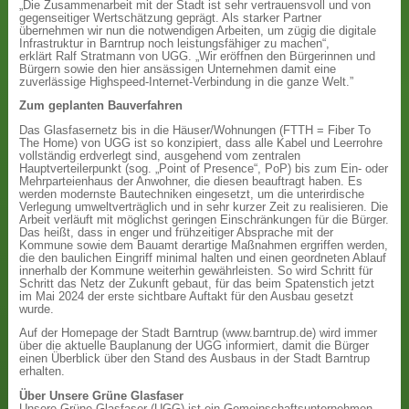
„Die Zusammenarbeit mit der Stadt ist sehr vertrauensvoll und von
gegenseitiger Wertschätzung geprägt. Als starker Partner
übernehmen wir nun die notwendigen Arbeiten, um zügig die digitale
Infrastruktur in Barntrup noch leistungsfähiger zu machen“,
erklärt Ralf Stratmann von UGG. „Wir eröffnen den Bürgerinnen und
Bürgern sowie den hier ansässigen Unternehmen damit eine
zuverlässige Highspeed-Internet-Verbindung in die ganze Welt.”
Zum geplanten Bauverfahren
Das Glasfasernetz bis in die Häuser/Wohnungen (FTTH = Fiber To
The Home) von UGG ist so konzipiert, dass alle Kabel und Leerrohre
vollständig erdverlegt sind, ausgehend vom zentralen
Hauptverteilerpunkt (sog. „Point of Presence“, PoP) bis zum Ein- oder
Mehrparteienhaus der Anwohner, die diesen beauftragt haben. Es
werden modernste Bautechniken eingesetzt, um die unterirdische
Verlegung umweltverträglich und in sehr kurzer Zeit zu realisieren. Die
Arbeit verläuft mit möglichst geringen Einschränkungen für die Bürger.
Das heißt, dass in enger und frühzeitiger Absprache mit der
Kommune sowie dem Bauamt derartige Maßnahmen ergriffen werden,
die den baulichen Eingriff minimal halten und einen geordneten Ablauf
innerhalb der Kommune weiterhin gewährleisten. So wird Schritt für
Schritt das Netz der Zukunft gebaut, für das beim Spatenstich jetzt
im Mai 2024 der erste sichtbare Auftakt für den Ausbau gesetzt
wurde.
Auf der Homepage der Stadt Barntrup (www.barntrup.de) wird immer
über die aktuelle Bauplanung der UGG informiert, damit die Bürger
einen Überblick über den Stand des Ausbaus in der Stadt Barntrup
erhalten.
Über Unsere Grüne Glasfaser
Unsere Grüne Glasfaser (UGG) ist ein Gemeinschaftsunternehmen