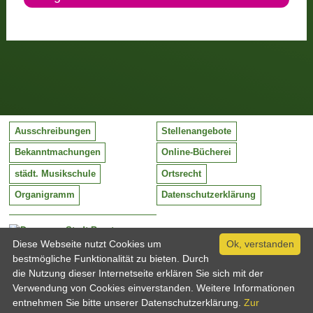
Ausschreibungen
Stellenangebote
Bekanntmachungen
Online-Bücherei
städt. Musikschule
Ortsrecht
Organigramm
Datenschutzerklärung
Stadt Barntrup
Mittelstraße 38
Diese Webseite nutzt Cookies um
Ok, verstanden
32683 Barntrup
bestmögliche Funktionalität zu bieten. Durch
Tel:
05263 / 409-0
die Nutzung dieser Internetseite erklären Sie sich mit der
Fax:
05263 / 409-249
Verwendung von Cookies einverstanden. Weitere Informationen
Email:
info@barntrup.de
entnehmen Sie bitte unserer Datenschutzerklärung.
Zur