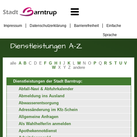
Impressum
Datenschutzerklärung
Barrierefreiheit
Einfache
Sprache
Dienstleistungen A-Z
alle
A
B
C
D
E
F
G
H
I
J
K
L
M
N
O
P
Q
R
S
T
U
V
W
X
Y
Z
andere
Dienstleistungen der Stadt Barntrup:
Abfall-Navi & Abfuhrkalender
Abmeldung ins Ausland
Abwasserentsorgung
Adressänderung im Kfz-Schein
Allgemeine Anfragen
Als Wahlhelfer/in anmelden
Apothekennotdienst