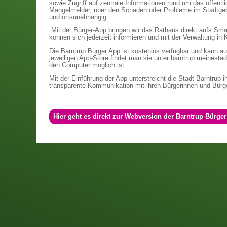
sowie Zugriff auf zentrale Informationen rund um das öffentlic
Mängelmelder, über den Schäden oder Probleme im Stadtgebi
und ortsunabhängig.
„Mit der Bürger-App bringen wir das Rathaus direkt aufs Sma
können sich jederzeit informieren und mit der Verwaltung in K
Die Barntrup Bürger App ist kostenlos verfügbar und kann a
jeweiligen App-Store findet man sie unter barntrup.meinestad
den Computer möglich ist.
Mit der Einführung der App unterstreicht die Stadt Barntrup 
transparente Kommunikation mit ihren Bürgerinnen und Bürg
Hier geht es direkt zur Webversion der Barntrup Bürge