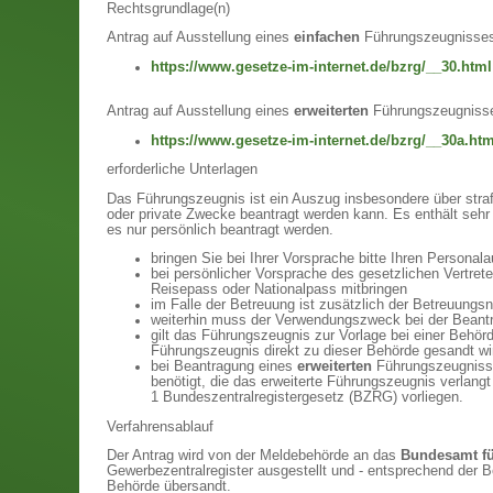
Rechtsgrundlage(n)
Antrag auf Ausstellung eines
einfachen
Führungszeugnisse
https://www.gesetze-im-internet.de/bzrg/__30.html
Antrag auf Ausstellung eines
erweiterten
Führungszeugniss
https://www.gesetze-im-internet.de/bzrg/__30a.htm
erforderliche Unterlagen
Das Führungszeugnis ist ein Auszug insbesondere über strafr
oder private Zwecke beantragt werden kann. Es enthält seh
es nur persönlich beantragt werden.
bringen Sie bei Ihrer Vorsprache bitte Ihren Personal
bei persönlicher Vorsprache des gesetzlichen Vertret
Reisepass oder Nationalpass mitbringen
im Falle der Betreuung ist zusätzlich der Betreuungs
weiterhin muss der Verwendungszweck bei der Beantra
gilt das Führungszeugnis zur Vorlage bei einer Behörd
Führungszeugnis direkt zu dieser Behörde gesandt wi
bei Beantragung eines
erweiterten
Führungszeugnisse
benötigt, die das erweiterte Führungszeugnis verlang
1 Bundeszentralregistergesetz (BZRG) vorliegen.
Verfahrensablauf
Der Antrag wird von der Meldebehörde an das
Bundesamt fü
Gewerbezentralregister ausgestellt und - entsprechend der B
Behörde übersandt.