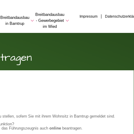
Breitbandausbau
Impressum
Datenschutzerklä
Breitbandausbau
- Gewerbegebiet
in Barntrup
im Wied
ntragen
u stellen, sofern Sie mit ihrem Wohnsitz in Barntrup gemeldet sind.
unktion?
z
das Führungszeugnis auch
online
beantragen.