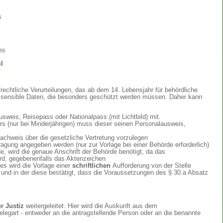
s
es
l
echtliche Verurteilungen, das ab dem 14. Lebensjahr für behördliche
r sensible Daten, die besonders geschützt werden müssen. Daher kann
ausweis, Reisepass oder Nationalpass (mit Lichtbild) mit.
ers (nur bei Minderjährigen) muss dieser seinen Personalausweis,
nachweis über die gesetzliche Vertretung vorzulegen
gung angegeben werden (nur zur Vorlage bei einer Behörde erforderlich)
e, wird die genaue Anschrift der Behörde benötigt, da das
rd, gegebenenfalls das Aktenzeichen
s wird die Vorlage einer
schriftlichen
Aufforderung von der Stelle
t und in der diese bestätigt, dass die Voraussetzungen des § 30 a Absatz
r Justiz
weitergeleitet. Hier wird die Auskunft aus dem
elegart - entweder an die antragstellende Person oder an die benannte