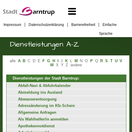
Impressum
Datenschutzerklärung
Barrierefreiheit
Einfache
Sprache
Dienstleistungen A-Z
alle
A
B
C
D
E
F
G
H
I
J
K
L
M
N
O
P
Q
R
S
T
U
V
W
X
Y
Z
andere
Dienstleistungen der Stadt Barntrup:
Abfall-Navi & Abfuhrkalender
Abmeldung ins Ausland
Abwasserentsorgung
Adressänderung im Kfz-Schein
Allgemeine Anfragen
Als Wahlhelfer/in anmelden
Apothekennotdienst