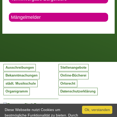
Mängelmelder
Ausschreibungen
Stellenangebote
Bekanntmachungen
Online-Bücherei
städt. Musikschule
Ortsrecht
Organigramm
Datenschutzerklärung
Stadt Barntrup
Mittelstraße 38
Diese Webseite nutzt Cookies um
Ok, verstanden
32683 Barntrup
bestmögliche Funktionalität zu bieten. Durch