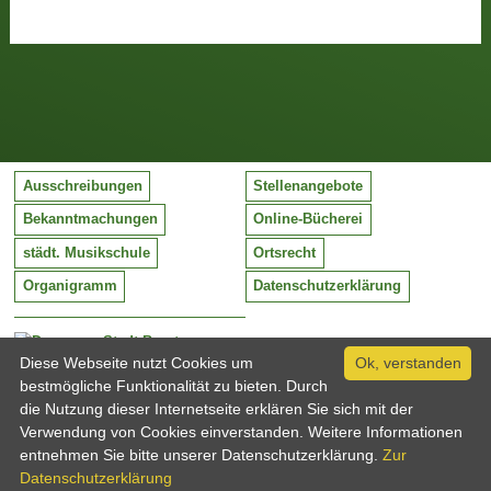
Ausschreibungen
Stellenangebote
Bekanntmachungen
Online-Bücherei
städt. Musikschule
Ortsrecht
Organigramm
Datenschutzerklärung
Stadt Barntrup
Mittelstraße 38
Diese Webseite nutzt Cookies um
Ok, verstanden
32683 Barntrup
bestmögliche Funktionalität zu bieten. Durch
Tel:
05263 / 409-0
die Nutzung dieser Internetseite erklären Sie sich mit der
Fax:
05263 / 409-249
Verwendung von Cookies einverstanden. Weitere Informationen
Email:
info@barntrup.de
entnehmen Sie bitte unserer Datenschutzerklärung.
Zur
Datenschutzerklärung