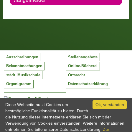
Mängelmelder
Ausschreibungen
Stellenangebote
Bekanntmachungen
Online-Bücherei
städt. Musikschule
Ortsrecht
Organigramm
Datenschutzerklärung
Stadt Barntrup
Mittelstraße 38
Diese Webseite nutzt Cookies um
Ok, verstanden
32683 Barntrup
bestmögliche Funktionalität zu bieten. Durch
Tel:
05263 / 409-0
die Nutzung dieser Internetseite erklären Sie sich mit der
Fax:
05263 / 409-249
Verwendung von Cookies einverstanden. Weitere Informationen
Email:
info@barntrup.de
entnehmen Sie bitte unserer Datenschutzerklärung.
Zur