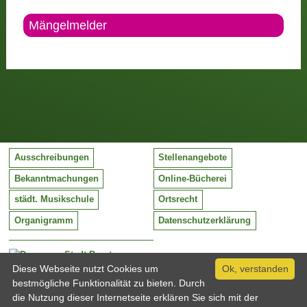
Mängelmelder
Ausschreibungen
Stellenangebote
Bekanntmachungen
Online-Bücherei
städt. Musikschule
Ortsrecht
Organigramm
Datenschutzerklärung
Stadt Barntrup
Mittelstraße 38
Diese Webseite nutzt Cookies um
Ok, verstanden
32683 Barntrup
bestmögliche Funktionalität zu bieten. Durch
Tel:
05263 / 409-0
die Nutzung dieser Internetseite erklären Sie sich mit der
Fax:
05263 / 409-249