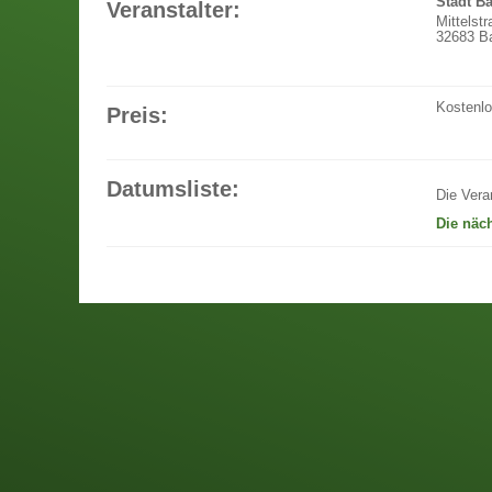
Stadt B
Veranstalter:
Mittelst
32683 Ba
Kostenl
Preis:
Datumsliste:
Die Vera
Die näc