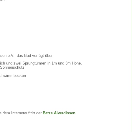
ssen e.V., das Bad verfügt über:
ch und zwei Sprungtürmen in 1m und 3m Höhe,
 Sonnenschutz,
 Schwimmbecken
e dem Internetauftritt der
Batze Alverdissen