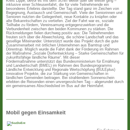
Kreis Lippe, bevor es mit dem Schiff weiter über die Weser ging –
inklusive einer Schleusenfahrt, die für viele Teilnehmende ein
besonderes Erlebnis darstellte. Der Tag stand ganz im Zeichen von
Begegnung, Austausch und Gemeinschaft. Viele der Seniorinnen und
Senioren nutzten die Gelegenheit, neue Kontakte zu knüpfen oder
alte Bekanntschaften zu vertiefen. Ziel der Fahrt war es, soziale
Teilhabe zu fördern, Vereinsamung entgegenzuwirken und die
Verbundenheit zwischen den beiden Kommunen zu stärken. Die
Rückmeldungen fielen durchweg positiv aus: Die Teilnehmenden
freuten sich über die Abwechslung, die schöne Landschaft und das
gesellige Miteinander. Unterstützt wurde das Projekt durch die gute
Zusammenarbeit mit örtlichen Unternehmen aus Barntrup und
Dörentrup. Möglich wurde die Fahrt dank der Förderung im Rahmen
der Maßnahme „Soziale Dorfentwicklung – Starke Gemeinschaften für
zukunftsfähige ländliche Räume“. Mit dieser
Fördermaßnahme unterstützt das Bundesministerium für Ernährung
und Landwirtschaft (BMEL) im Rahmen des Bundesprogramms
Ländliche Entwicklung und Regionale Wertschöpfung (BULEplus)
innovative Projekte, die zur Stärkung von Gemeinschaften in
ländlichen Gemeinden beitragen. Bei strahlendem Sonnenschein
erlebten die Reisenden einen unvergesslichen Tag – abgerundet durch
ein gemeinsames Abschiedslied im Bus auf der Heimfahrt.
Mobil gegen Einsamkeit