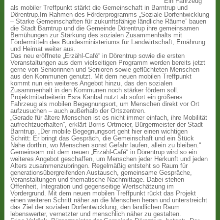
Ein Fahrzeug
als mobiler Treffpunkt stärkt die Gemeinschaft in Barntrup und
Dörentrup.Im Rahmen des Förderprogramms „Soziale Dorfentwicklung
– Starke Gemeinschaften für zukunftsfähige ländliche Räume” bauen
die Stadt Barntrup und die Gemeinde Dörentrup ihre gemeinsamen
Bemühungen zur Stärkung des sozialen Zusammenhalts mit
Fördermitteln des Bundesministeriums für Landwirtschaft, Ernährung
und Heimat weiter aus.
Das neu eröffnete „Erzähl-Café“ in Dörentrup sowie die ersten
Veranstaltungen aus dem vielseitigen Programm werden bereits jetzt
gerne von Seniorinnen und Senioren sowie geflüchteten Menschen
aus den Kommunen genutzt. Mit dem neuen mobilen Treffpunkt
kommt nun ein weiteres Angebot hinzu, das den sozialen
Zusammenhalt in den Kommunen noch stärker fördern soll.
Projektmitarbeiterin Esra Kanbal nutzt ab sofort ein größeres
Fahrzeug als mobilen Begegnungsort, um Menschen direkt vor Ort
aufzusuchen – auch außerhalb der Ortszentren.
„Gerade für ältere Menschen ist es nicht immer einfach, ihre Mobilität
aufrechtzuerhalten”, erklärt Borris Ortmeier, Bürgermeister der Stadt
Barntrup. „Der mobile Begegnungsort geht hier einen wichtigen
Schritt: Er bringt das Gespräch, die Gemeinschaft und ein Stück
Nähe dorthin, wo Menschen sonst Gefahr laufen, allein zu bleiben.“
Gemeinsam mit dem neuen „Erzähl-Café“ in Dörentrup wird so ein
weiteres Angebot geschaffen, um Menschen jeder Herkunft und jeden
Alters zusammenzubringen. Regelmäßig entsteht so Raum für
generationsübergreifenden Austausch, gemeinsame Gespräche,
Veranstaltungen und thematische Nachmittage. Dabei stehen
Offenheit, Integration und gegenseitige Wertschätzung im
Vordergrund. Mit dem neuen mobilen Treffpunkt rückt das Projekt
einen weiteren Schritt näher an die Menschen heran und unterstreicht
das Ziel der sozialen Dorfentwicklung, den ländlichen Raum
lebenswerter, vernetzter und menschlich näher zu gestalten.