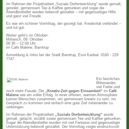
Im Rahmen der Projektarbeit „Soziale Dorfentwicklung“ wurde gemalt,
geredet, gemeinsam Tee & Kaffee getrunken und sogar die
Abendbrotteller wurden liebevoll gestaltet – mit gegenseitiger Hilfe
und ganz viel Freude.
Es war ein schöner Vormittag, der gezeigt hat: Kreativität verbindet –
und tut gut.
Weiter geht’s im Oktober:
Mittwoch, 09. Oktober
09:30 – 12:00 Uhr
im Café Malene, Barntrup
Anmeldung & Infos bei der Stadt Barntrup, Esra Kanbal: 0160 - 229
7747
Ein herzliches
Miteinander,
viel Farbe und
noch mehr Freude: Die
„Kreativ-Zeit gegen Einsamkeit“
im
Café
Malene
war ein voller Erfolg. In einer offenen, warmen Atmosphäre
kamen Menschen zusammen, um gemeinsam kreativ zu sein, ins
Gespräch zu kommen und einfach eine gute Zeit miteinander zu
verbringen.
Im Rahmen der Projektarbeit
„Soziale Dorfentwicklung“
wurde
gemalt, gelacht, erzählt sowie gemeinsam Tee und Kaffee getrunken.
Sogar die Abendbrotteller wurden mit viel Fantasie und gegenseitiger
Unterstützung liebevoll gestaltet. Der Vormittag zeigte eindrucksvoll: