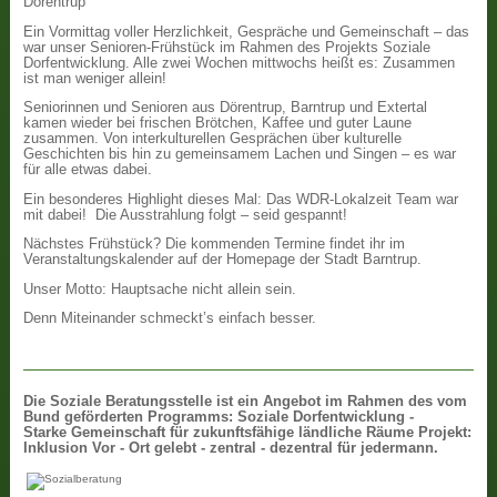
Dörentrup
Ein Vormittag voller Herzlichkeit, Gespräche und Gemeinschaft – das
war unser Senioren-Frühstück im Rahmen des Projekts Soziale
Dorfentwicklung. Alle zwei Wochen mittwochs heißt es: Zusammen
ist man weniger allein!
Seniorinnen und Senioren aus Dörentrup, Barntrup und Extertal
kamen wieder bei frischen Brötchen, Kaffee und guter Laune
zusammen. Von interkulturellen Gesprächen über kulturelle
Geschichten bis hin zu gemeinsamem Lachen und Singen – es war
für alle etwas dabei.
Ein besonderes Highlight dieses Mal: Das WDR-Lokalzeit Team war
mit dabei! Die Ausstrahlung folgt – seid gespannt!
Nächstes Frühstück? Die kommenden Termine findet ihr im
Veranstaltungskalender auf der Homepage der Stadt Barntrup.
Unser Motto: Hauptsache nicht allein sein.
Denn Miteinander schmeckt’s einfach besser.
Die
Soziale Beratungsstelle ist ein Angebot im Rahmen des vom
Bund geförderten Programms: Soziale Dorfentwicklung -
Starke Gemeinschaft für zukunftsfähige ländliche Räume Projekt:
Inklusion Vor - Ort gelebt - zentral - dezentral für jedermann.