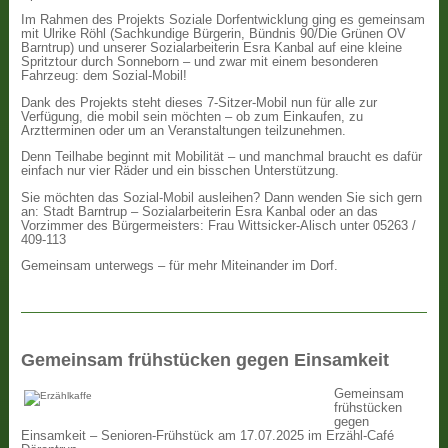
Im Rahmen des Projekts Soziale Dorfentwicklung ging es gemeinsam
mit Ulrike Röhl (Sachkundige Bürgerin, Bündnis 90/Die Grünen OV
Barntrup) und unserer Sozialarbeiterin Esra Kanbal auf eine kleine
Spritztour durch Sonneborn – und zwar mit einem besonderen
Fahrzeug: dem Sozial-Mobil!
Dank des Projekts steht dieses 7-Sitzer-Mobil nun für alle zur
Verfügung, die mobil sein möchten – ob zum Einkaufen, zu
Arztterminen oder um an Veranstaltungen teilzunehmen.
Denn Teilhabe beginnt mit Mobilität – und manchmal braucht es dafür
einfach nur vier Räder und ein bisschen Unterstützung.
Sie möchten das Sozial-Mobil ausleihen? Dann wenden Sie sich gern
an: Stadt Barntrup – Sozialarbeiterin Esra Kanbal oder an das
Vorzimmer des Bürgermeisters: Frau Wittsicker-Alisch unter 05263 /
409-113
Gemeinsam unterwegs – für mehr Miteinander im Dorf.
Gemeinsam frühstücken gegen Einsamkeit
Gemeinsam
frühstücken
gegen
Einsamkeit – Senioren-Frühstück am 17.07.2025 im Erzähl-Café