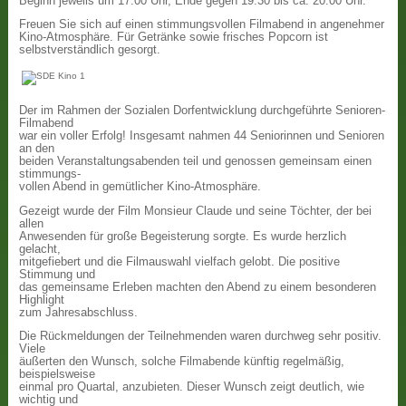
Beginn jeweils um 17:00 Uhr, Ende gegen 19:30 bis ca. 20:00 Uhr.
Freuen Sie sich auf einen stimmungsvollen Filmabend in angenehmer
Kino-Atmosphäre. Für Getränke sowie frisches Popcorn ist
selbstverständlich gesorgt.
Der im Rahmen der Sozialen Dorfentwicklung durchgeführte Senioren-
Filmabend
war ein voller Erfolg! Insgesamt nahmen 44 Seniorinnen und Senioren
an den
beiden Veranstaltungsabenden teil und genossen gemeinsam einen
stimmungs-
vollen Abend in gemütlicher Kino-Atmosphäre.
Gezeigt wurde der Film Monsieur Claude und seine Töchter, der bei
allen
Anwesenden für große Begeisterung sorgte. Es wurde herzlich
gelacht,
mitgefiebert und die Filmauswahl vielfach gelobt. Die positive
Stimmung und
das gemeinsame Erleben machten den Abend zu einem besonderen
Highlight
zum Jahresabschluss.
Die Rückmeldungen der Teilnehmenden waren durchweg sehr positiv.
Viele
äußerten den Wunsch, solche Filmabende künftig regelmäßig,
beispielsweise
einmal pro Quartal, anzubieten. Dieser Wunsch zeigt deutlich, wie
wichtig und