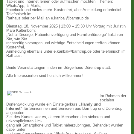
Tablet und Internet lernen oder auffrischen möchten. Themen:
WhatsApp, E-Mails,
Facebook und vieles mehr. Kostenfrei, aber Anmeldung erforderlich:
Telefonisch im
Rathaus oder per Mail an e.kanbal@barntrup.de
Dienstag, 18. November 2025 | 13:00 – 15:30 Uhr Vortrag mit Juristin
Mara Kaltenborn:
„Notfallfürsorge, Patientenverfügung und Familienfürsorge“ Erfahren
Sie, wie Sie
rechtzeitig vorsorgen und wichtige Entscheidungen treffen können.
Kostenfrei,
Anmeldung ebenfalls unter e.kanbal@barntrup.de oder telefonisch im
Rathaus.
Beide Veranstaltungen finden im Bürgerhaus Dörentrup statt.
Alle Interessierten sind herzlich willkommen!
Im Rahmen der
sozialen
Dorfentwicklung wurde ein Einsteigerkurs
„Handy und
Internet“
für Seniorinnen und Senioren aus Barntrup und Dörentrup
angeboten.
Ziel des Kurses war es, älteren Menschen den sicheren und
unkomplizierten Um-
gang mit Smartphone und Tablet näherzubringen. Behandelt wurden
dabei unter
anderem Anwendungen wie WhatsApp, Facebook, AirDrop,