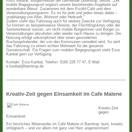
Friso Veldink, Bürgermeister der Gemeinde Dörentrup, betont: „Der
mobile Begegnungsort ergänzt unsere bestehenden Angebote auf
wunderbare Weise. Zusammen mit dem Erzähl-Café und dem
Veranstaltungsprogramm: Es ist für jede und jeden etwas dabei –
unabhängig von Alter, Wohnort oder Herkunft.“
Zudem steht das Fahrzeug auch für weitere Zwecke zur Verfügung:
So können es beispielsweise Vereine, der Flüchtlingskreis oder der
Seniorenbeirat nutzen, um nicht mobile Bürgerinnen und Bürger zu
Veranstaltungen abzuholen oder wieder nach Hause zu bringen. Die
Nutzung erfolgt unkompliziert über einen gesonderten
Buchungskalender, der von den Kommunen verwaltet wird. So wird
das Fahrzeug zu einem echten Mehrwert für die gesamte
Gemeinschaft. Für Fragen zum mobilen Begegnungsort steht Esra
Kanbal gern zur Verfügung.
Kontakt: Esra Kanbal, Telefon: 0160 229 77 47, E-Mail:
e.kanbal@barntrup.de
Kreativ-Zeit gegen Einsamkeit im Cafe Malene
Kreativ-Zeit
gegen
Einsamkeit.
Ein herzliches Miteinander im Café Malene in Barntrup: bunt, kreativ,
erfolgreich – und vor allem mit ganz viel Herz angenommen!