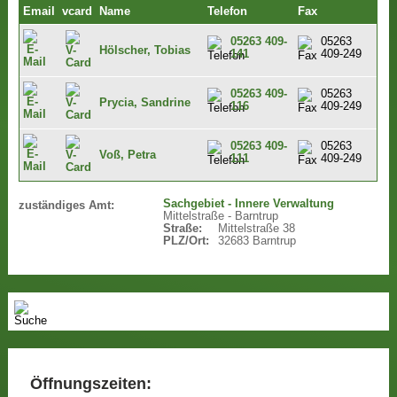
Email
vcard
Name
Telefon
Fax
05263 409-
05263
Hölscher, Tobias
141
409-249
05263 409-
05263
Prycia, Sandrine
116
409-249
05263 409-
05263
Voß, Petra
111
409-249
Sachgebiet - Innere Verwaltung
zuständiges Amt:
Mittelstraße - Barntrup
Straße:
Mittelstraße 38
PLZ/Ort:
32683 Barntrup
Öffnungszeiten: