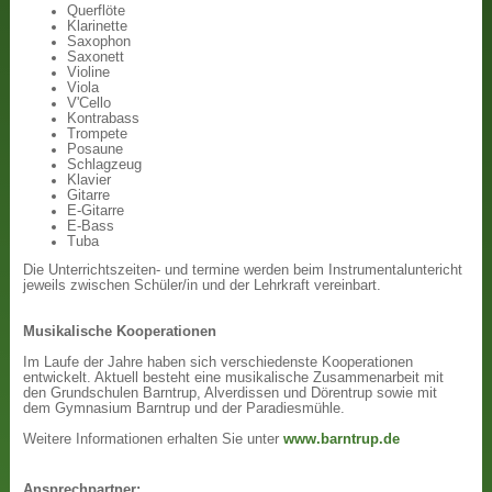
Querflöte
Klarinette
Saxophon
Saxonett
Violine
Viola
V'Cello
Kontrabass
Trompete
Posaune
Schlagzeug
Klavier
Gitarre
E-Gitarre
E-Bass
Tuba
Die Unterrichtszeiten- und termine werden beim Instrumentaluntericht
jeweils zwischen Schüler/in und der Lehrkraft vereinbart.
Musikalische Kooperationen
Im Laufe der Jahre haben sich verschiedenste Kooperationen
entwickelt. Aktuell besteht eine musikalische Zusammenarbeit mit
den Grundschulen Barntrup, Alverdissen und Dörentrup sowie mit
dem Gymnasium Barntrup und der Paradiesmühle.
Weitere Informationen erhalten Sie unter
www.barntrup.de
Ansprechpartner: