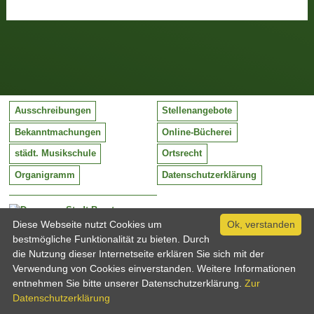
Ausschreibungen
Stellenangebote
Bekanntmachungen
Online-Bücherei
städt. Musikschule
Ortsrecht
Organigramm
Datenschutzerklärung
Stadt Barntrup
Mittelstraße 38
Diese Webseite nutzt Cookies um
Ok, verstanden
32683 Barntrup
bestmögliche Funktionalität zu bieten. Durch
Tel:
05263 / 409-0
die Nutzung dieser Internetseite erklären Sie sich mit der
Fax:
05263 / 409-249
Verwendung von Cookies einverstanden. Weitere Informationen
Email:
info@barntrup.de
entnehmen Sie bitte unserer Datenschutzerklärung.
Zur
Datenschutzerklärung