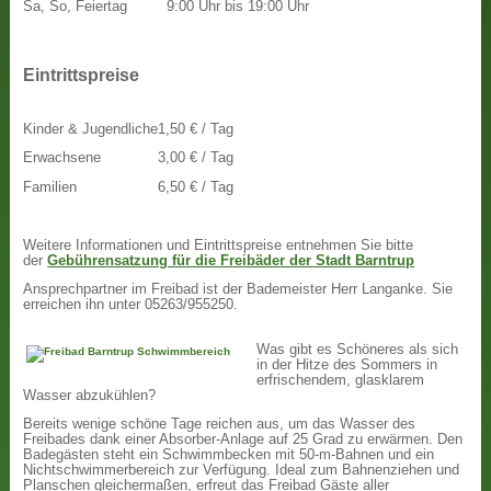
Sa, So, Feiertag
9:00 Uhr bis 19:00 Uhr
Eintrittspreise
Kinder & Jugendliche
1,50 € / Tag
Erwachsene
3,00 € / Tag
Familien
6,50 € / Tag
Weitere Informationen und Eintrittspreise entnehmen Sie bitte
der
Gebührensatzung für die Freibäder der Stadt Barntrup
Ansprechpartner im Freibad ist der Bademeister Herr Langanke. Sie
erreichen ihn unter 05263/955250.
Was gibt es Schöneres als sich
in der Hitze des Sommers in
erfrischendem, glasklarem
Wasser abzukühlen?
Bereits wenige schöne Tage reichen aus, um das Wasser des
Freibades dank einer Absorber-Anlage auf 25 Grad zu erwärmen. Den
Badegästen steht ein Schwimmbecken mit 50-m-Bahnen und ein
Nichtschwimmerbereich zur Verfügung. Ideal zum Bahnenziehen und
Planschen gleichermaßen, erfreut das Freibad Gäste aller