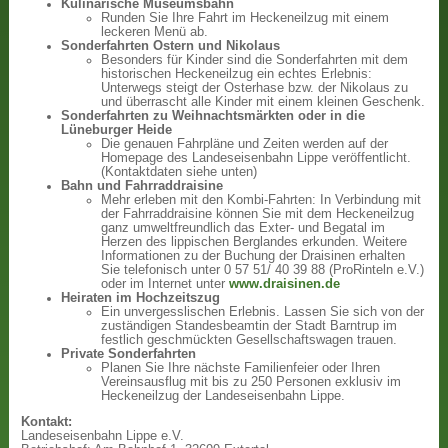
Kulinarische Museumsbahn
Runden Sie Ihre Fahrt im Heckeneilzug mit einem
leckeren Menü ab.
Sonderfahrten Ostern und Nikolaus
Besonders für Kinder sind die Sonderfahrten mit dem
historischen Heckeneilzug ein echtes Erlebnis:
Unterwegs steigt der Osterhase bzw. der Nikolaus zu
und überrascht alle Kinder mit einem kleinen Geschenk.
Sonderfahrten zu Weihnachtsmärkten oder in die
Lüneburger Heide
Die genauen Fahrpläne und Zeiten werden auf der
Homepage des Landeseisenbahn Lippe veröffentlicht.
(Kontaktdaten siehe unten)
Bahn und Fahrraddraisine
Mehr erleben mit den Kombi-Fahrten: In Verbindung mit
der Fahrraddraisine können Sie mit dem Heckeneilzug
ganz umweltfreundlich das Exter- und Begatal im
Herzen des lippischen Berglandes erkunden. Weitere
Informationen zu der Buchung der Draisinen erhalten
Sie telefonisch unter 0 57 51/ 40 39 88 (ProRinteln e.V.)
oder im Internet unter
www.draisinen.de
Heiraten im Hochzeitszug
Ein unvergesslischen Erlebnis. Lassen Sie sich von der
zuständigen Standesbeamtin der Stadt Barntrup im
festlich geschmückten Gesellschaftswagen trauen.
Private Sonderfahrten
Planen Sie Ihre nächste Familienfeier oder Ihren
Vereinsausflug mit bis zu 250 Personen exklusiv im
Heckeneilzug der Landeseisenbahn Lippe.
Kontakt:
Landeseisenbahn Lippe e.V.