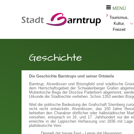
MENÜ
Tourismus,
Kultur,
Freizeit
Geschichte
Die Geschichte Barntrups und seiner Ortsteile
Barntrup, Alverdissen und Bösingfeld sind städtische Grü
dem Herrschaftsgebiet der Schwalenberger Grafen abgetre
Mutterkirche Bega der Diozöse Paderborn abgetrennt, werd
Urkunde die Stadtrechte verliehen. Schon 1353 werden Bürg
Weil die politische Bedeutung der Grafschaft Sternberg zurü
nicht recht entwickeln. Alverdissen, das 150 Jahre Resid
behielten den Charakter dörflicher oder halbstädtischer Mar
versehen, entsprach im 16. und 17. Jahrhundert nur der e
erreichte in der Lippischen Verfassung von 1836 mit Lage 
plattdeutsche Vers:
Deppelt dat hauge Fest - Lemje dat Hexennest