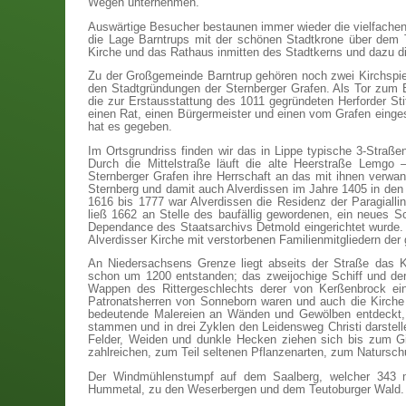
Wegen unternehmen.
Auswärtige Besucher bestaunen immer wieder die vielfachen 
die Lage Barntrups mit der schönen Stadtkrone über dem T
Kirche und das Rathaus inmitten des Stadtkerns und dazu di
Zu der Großgemeinde Barntrup gehören noch zwei Kirchspiel
den Stadtgründungen der Sternberger Grafen. Als Tor zum Ex
die zur Erstausstattung des 1011 gegründeten Herforder St
einen Rat, einen Bürgermeister und einen vom Grafen eingese
hat es gegeben.
Im Ortsgrundriss finden wir das in Lippe typische 3-Straße
Durch die Mittelstraße läuft die alte Heerstraße Lemgo
Sternberger Grafen ihre Herrschaft an das mit ihnen verw
Sternberg und damit auch Alverdissen im Jahre 1405 in den 
1616 bis 1777 war Alverdissen die Residenz der Paragiallini
ließ 1662 an Stelle des baufällig gewordenen, ein neues Sc
Dependance des Staatsarchivs Detmold eingerichtet wurde.
Alverdisser Kirche mit verstorbenen Familienmitgliedern der g
An Niedersachsens Grenze liegt abseits der Straße das K
schon um 1200 entstanden; das zweijochige Schiff und de
Wappen des Rittergeschlechts derer von Kerßenbrock ein
Patronatsherren von Sonneborn waren und auch die Kirche 
bedeutende Malereien an Wänden und Gewölben entdeckt, di
stammen und in drei Zyklen den Leidensweg Christi darstell
Felder, Weiden und dunkle Hecken ziehen sich bis zum Gi
zahlreichen, zum Teil seltenen Pflanzenarten, zum Natursch
Der Windmühlenstumpf auf dem Saalberg, welcher 343 m 
Hummetal, zu den Weserbergen und dem Teutoburger Wald