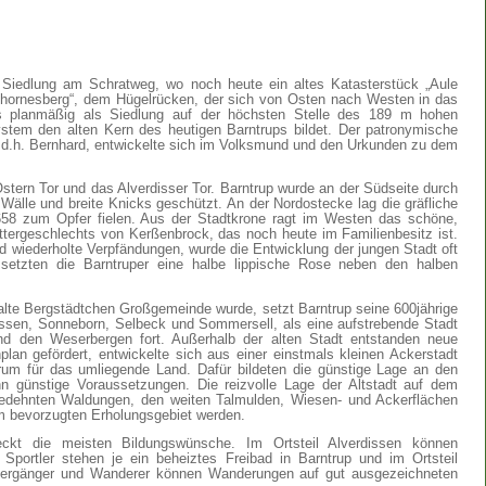
he Siedlung am Schratweg, wo noch heute ein altes Katasterstück „Aule
Thornesberg“, dem Hügelrücken, der sich von Osten nach Westen in das
das planmäßig als Siedlung auf der höchsten Stelle des 189 m hohen
stem den alten Kern des heutigen Barntrups bildet. Der patronymische
 d.h. Bernhard, entwickelte sich im Volksmund und den Urkunden zu dem
 Ostern Tor und das Alverdisser Tor. Barntrup wurde an der Südseite durch
älle und breite Knicks geschützt. An der Nordostecke lag die gräfliche
658 zum Opfer fielen. Aus der Stadtkrone ragt im Westen das schöne,
tergeschlechts von Kerßenbrock, das noch heute im Familienbesitz ist.
 wiederholte Verpfändungen, wurde die Entwicklung der jungen Stadt oft
setzten die Barntruper eine halbe lippische Rose neben den halben
lte Bergstädtchen Großgemeinde wurde, setzt Barntrup seine 600jährige
issen, Sonneborn, Selbeck und Sommersell, als eine aufstrebende Stadt
d den Weserbergen fort. Außerhalb der alten Stadt entstanden neue
lan gefördert, entwickelte sich aus einer einstmals kleinen Ackerstadt
trum für das umliegende Land. Dafür bildeten die günstige Lage an den
 günstige Voraussetzungen. Die reizvolle Lage der Altstadt auf dem
edehnten Waldungen, den weiten Talmulden, Wiesen- und Ackerflächen
m bevorzugten Erholungsgebiet werden.
kt die meisten Bildungswünsche. Im Ortsteil Alverdissen können
 Sportler stehen je ein beheiztes Freibad in Barntrup und im Ortsteil
aziergänger und Wanderer können Wanderungen auf gut ausgezeichneten