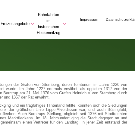
Bahnfahrten
Impressum
Datenschutzerklä
im
Freizeitangebote
historischen
Heckeneilzug
ndungen der Grafen von Sternberg, deren Territorium im Jahre 1220 von
nnt wurde. Im Jahre 1227 erstmals erwähnt, als oppidum 1317 von der
en Barntrup am 21. Mai 1376 vom Grafen Heinrich V von Sternberg durch
er und 1357 der Rat erwähnt.
ckging und ein tragfähiges Hinterland fehlte, konnten sich die Siedlungen
enz der gräflichen Linie Lippe-Alverdissen war, und auch Bösingfeld,
ktflecken. Auch Barntrups Stellung, obgleich seit 1376 mit Stadtrechten
ines Marktfleckens. Im 18. Jahrhundert ging die Stadt dagegen an und
gemeinsam einen Vertreter für den Landtag. In jener Zeit entstand der