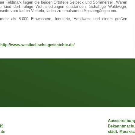
er Feldmark liegen die beiden Ortsteile Selbeck und Sommersell. Waren
 so sind dort ruhige Wohnsiedlungen entstanden. Schattige Waldwege,
abseits vom lauten Verkehr, laden zu erholsamen Spaziergängen ein.
 mehr als 8.000 Einwohnern, Industrie, Handwerk und einem großen
"
http://www.westfaelische-geschichte.de/
Ausschreibun
49
Bekanntmach
.de
städt. Musiks