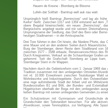
Hauern de Kreone - Blomberg de Bleome
Lufeln dat Soltfatt - Barntrup well auk nau watt
Ursprünglich hieß Barntrup „Berninctorp“ und lag als frü
Kerke“ heißt. Zwischen 1317 und 1359 entstand auf dem „
obere Begatal hineinschiebt, ein neues „Berninctorp“, 
Bergrückens angelegt wurde und mit seinem Dreistraßensy
Ursprungsname der Siedlung, das Dorf des Bero oder Berno
heutigen Stadtnamen – in der Amtssprache.
Drei Tore führten in den Ort hinein, die Niedere Pforte, das
eine Mauer und an den anderen Seiten durch Mauerstücke, W
Burg der Sternberger, deren Reste dem Stadtbrand von 1
zwischen 1577 – 1588 erbaute, Renaissanceschloss des Rit
Durch Kriegswirren, Verkauf an die Schaumburger Grafen und
gehemmt. Seit die Grafschaft Sternberg an Lippe kam, 
Sternberger Stern in ihr Wappen.
Nachdem durch die Gebietsreform vom 1. Januar 1969 das a
Tradition zusammen mit den umliegenden Ortsteilen Alverd
mit rd. 10.000 Einwohnern zwischen Teutoburger Wald un
Wohnbezirke und Industriegebiete. Durch den Ostwestfalenp
eine rege aufstrebende Stadt der Arbeit und ein Mittelzen
Bundesstraßen B1 und B66, der Bundes- und Extertalbahn
Hügelrücken oberhalb der Bega mit den umliegenden ausg
ließen Barntrup mit seinen umliegenden Gemeinden zu eine
Ein Schulzentrum mit Gymnasium und Grundschule dec
Grundschüler den Teilstandort besuchen. Für alle aktiven
Alverdissen, sowie Tennisplätze, zur Verfügung. Alle Sp