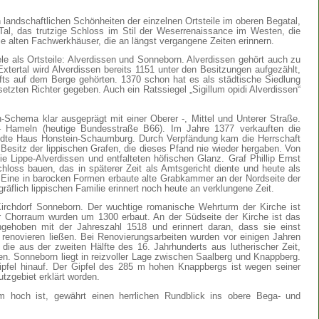
landschaftlichen Schönheiten der einzelnen Ortsteile im oberen Begatal,
al, das trutzige Schloss im Stil der Weserrenaissance im Westen, die
e alten Fachwerkhäuser, die an längst vergangene Zeiten erinnern.
e als Ortsteile: Alverdissen und Sonneborn. Alverdissen gehört auch zu
tertal wird Alverdissen bereits 1151 unter den Besitzungen aufgezählt,
ifts auf dem Berge gehörten. 1370 schon hat es als städtische Siedlung
tzten Richter gegeben. Auch ein Ratssiegel „Sigillum opidi Alverdissen“
n-Schema klar ausgeprägt mit einer Oberer -, Mittel und Unterer Straße.
 – Hameln (heutige Bundesstraße B66). Im Jahre 1377 verkauften die
andte Haus Honstein-Schaumburg. Durch Verpfändung kam die Herrschaft
Besitz der lippischen Grafen, die dieses Pfand nie wieder hergaben. Von
e Lippe-Alverdissen und entfalteten höfischen Glanz. Graf Phillip Ernst
hloss bauen, das in späterer Zeit als Amtsgericht diente und heute als
 Eine in barocken Formen erbaute alte Grabkammer an der Nordseite der
räflich lippischen Familie erinnert noch heute an verklungene Zeit.
irchdorf Sonneborn. Der wuchtige romanische Wehrturm der Kirche ist
r Chorraum wurden um 1300 erbaut. An der Südseite der Kirche ist das
gehoben mit der Jahreszahl 1518 und erinnert daran, dass sie einst
renovieren ließen. Bei Renovierungsarbeiten wurden vor einigen Jahren
e aus der zweiten Hälfte des 16. Jahrhunderts aus lutherischer Zeit,
en. Sonneborn liegt in reizvoller Lage zwischen Saalberg und Knappberg.
pfel hinauf. Der Gipfel des 285 m hohen Knappbergs ist wegen seiner
utzgebiet erklärt worden.
hoch ist, gewährt einen herrlichen Rundblick ins obere Bega- und
.