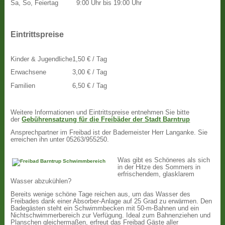
Sa, So, Feiertag
9:00 Uhr bis 19:00 Uhr
Eintrittspreise
Kinder & Jugendliche
1,50 € / Tag
Erwachsene
3,00 € / Tag
Familien
6,50 € / Tag
Weitere Informationen und Eintrittspreise entnehmen Sie bitte
der
Gebührensatzung für die Freibäder der Stadt Barntrup
Ansprechpartner im Freibad ist der Bademeister Herr Langanke. Sie
erreichen ihn unter 05263/955250.
Was gibt es Schöneres als sich
in der Hitze des Sommers in
erfrischendem, glasklarem
Wasser abzukühlen?
Bereits wenige schöne Tage reichen aus, um das Wasser des
Freibades dank einer Absorber-Anlage auf 25 Grad zu erwärmen. Den
Badegästen steht ein Schwimmbecken mit 50-m-Bahnen und ein
Nichtschwimmerbereich zur Verfügung. Ideal zum Bahnenziehen und
Planschen gleichermaßen, erfreut das Freibad Gäste aller