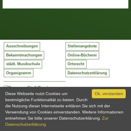
Ausschreibungen
Stellenangebote
Bekanntmachungen
Online-Bücherei
städt. Musikschule
Ortsrecht
Organigramm
Datenschutzerklärung
Stadt Barntrup
Mittelstraße 38
Diese Webseite nutzt Cookies um
Ok, verstanden
32683 Barntrup
bestmögliche Funktionalität zu bieten. Durch
Tel:
05263 / 409-0
die Nutzung dieser Internetseite erklären Sie sich mit der
Fax:
05263 / 409-249
Verwendung von Cookies einverstanden. Weitere Informationen
Email:
info@barntrup.de
entnehmen Sie bitte unserer Datenschutzerklärung.
Zur
Datenschutzerklärung