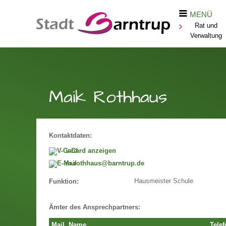
MENÜ
Rat und
Verwaltung
Maik Rothhaus
Kontaktdaten:
v-Card anzeigen
m.rothhaus@barntrup.de
Hausmeister Schule
Funktion:
Ämter des Ansprechpartners:
Mail
Name
Telef