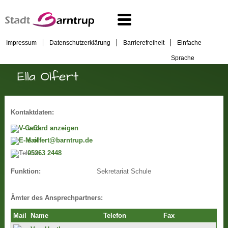
Impressum
Datenschutzerklärung
Barrierefreiheit
Einfache
Sprache
Ella Olfert
Kontaktdaten:
v-Card anzeigen
e.olfert@barntrup.de
05263 2448
Sekretariat Schule
Funktion:
Ämter des Ansprechpartners:
Mail
Name
Telefon
Fax