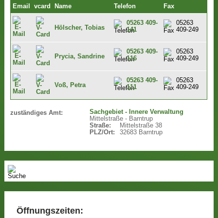
Email
vcard
Name
Telefon
Fax
05263 409-
05263
Hölscher, Tobias
141
409-249
05263 409-
05263
Prycia, Sandrine
116
409-249
05263 409-
05263
Voß, Petra
111
409-249
Sachgebiet - Innere Verwaltung
zuständiges Amt:
Mittelstraße - Barntrup
Straße:
Mittelstraße 38
PLZ/Ort:
32683 Barntrup
Öffnungszeiten: