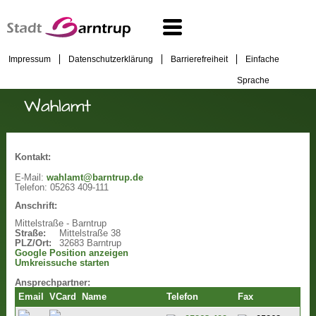
Impressum
Datenschutzerklärung
Barrierefreiheit
Einfache
Sprache
Wahlamt
Kontakt:
E-Mail:
wahlamt@barntrup.de
Telefon:
05263 409-111
Anschrift:
Mittelstraße - Barntrup
Straße:
Mittelstraße 38
PLZ/Ort:
32683 Barntrup
Google Position anzeigen
Umkreissuche starten
Ansprechpartner:
Email
VCard
Name
Telefon
Fax