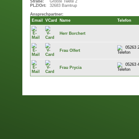
Straße:
Großte Twete 2
PLZ/Ort:
32683 Barntrup
Ansprechpartner:
Email
VCard
Name
Telefon
Herr Borchert
05263 
Frau Olfert
05263 
Frau Prycia