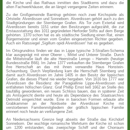
die Kirche und das Rathaus inmitten des Stadtkerns und dazu die
alten Fachwerkhäuser, die an längst vergangene Zeiten erinnern.
Zu der Großgemeinde Barntrup gehören noch zwei Kirchspiele als
Ortsteile: Alverdissen und Sonneborn. Alverdissen gehört auch zu den
Stadtgründungen der Sternberger Grafen. Als Tor zum Extertal wird
Alverdissen bereits 1151 unter den Besitzungen aufgezählt, die zur
Erstausstattung des 1011 gegründeten Herforder Stifts auf dem Berge
gehörten. 1370 schon hat es als städtische Siedlung einen Rat, einen
Bürgermeister und einen vom Grafen eingesetzten Richter gegeben.
Auch ein Ratssiegel „Sigillum opidi Alverdissen“ hat es gegeben.
Im Ortsgrundriss finden wir das in Lippe typische 3-Straßen-Schema
klar ausgeprägt mit einer Oberer -, Mittel und Unterer Straße. Durch
die Mittelstraße läuft die alte Heerstraße Lemgo – Hameln (heutige
Bundesstraße B66). Im Jahre 1377 verkauften die Sternberger Grafen
ihre Herrschaft an das mit ihnen verwandte Haus Honstein-
Schaumburg. Durch Verpfändung kam die Herrschaft Sternberg und
damit auch Alverdissen im Jahre 1405 in den Besitz der lippischen
Grafen, die dieses Pfand nie wieder hergaben. Von 1616 bis 1777 war
Alverdissen die Residenz der Paragiallinie Lippe-Alverdissen und
entfalteten höfischen Glanz. Graf Phillip Ernst ließ 1662 an Stelle des
baufällig gewordenen, ein neues Schloss bauen, das in späterer Zeit
als Amtsgericht diente und heute als Dependance des Staatsarchivs
Detmold eingerichtet wurde. Eine in barocken Formen erbaute alte
Grabkammer an der Nordseite der Alverdisser Kirche mit
verstorbenen Familienmitgliedern der gräflich lippischen Familie
erinnert noch heute an verklungene Zeit.
An Niedersachsens Grenze liegt abseits der Straße das Kirchdorf
Sonneborn. Der wuchtige romanische Wehrturm der Kirche ist schon
um 1200 entstanden; das zweijochige Schiff und der Chorraum