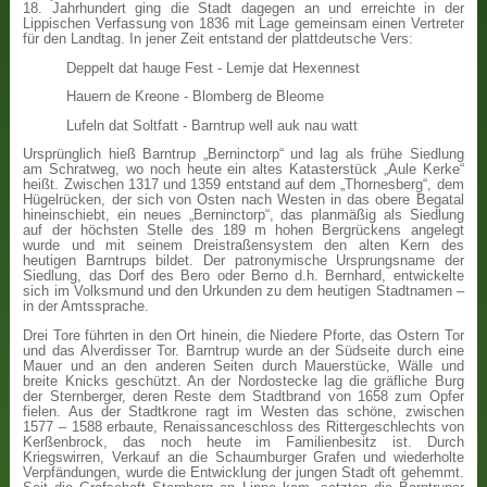
18. Jahrhundert ging die Stadt dagegen an und erreichte in der
Lippischen Verfassung von 1836 mit Lage gemeinsam einen Vertreter
für den Landtag. In jener Zeit entstand der plattdeutsche Vers:
Deppelt dat hauge Fest - Lemje dat Hexennest
Hauern de Kreone - Blomberg de Bleome
Lufeln dat Soltfatt - Barntrup well auk nau watt
Ursprünglich hieß Barntrup „Berninctorp“ und lag als frühe Siedlung
am Schratweg, wo noch heute ein altes Katasterstück „Aule Kerke“
heißt. Zwischen 1317 und 1359 entstand auf dem „Thornesberg“, dem
Hügelrücken, der sich von Osten nach Westen in das obere Begatal
hineinschiebt, ein neues „Berninctorp“, das planmäßig als Siedlung
auf der höchsten Stelle des 189 m hohen Bergrückens angelegt
wurde und mit seinem Dreistraßensystem den alten Kern des
heutigen Barntrups bildet. Der patronymische Ursprungsname der
Siedlung, das Dorf des Bero oder Berno d.h. Bernhard, entwickelte
sich im Volksmund und den Urkunden zu dem heutigen Stadtnamen –
in der Amtssprache.
Drei Tore führten in den Ort hinein, die Niedere Pforte, das Ostern Tor
und das Alverdisser Tor. Barntrup wurde an der Südseite durch eine
Mauer und an den anderen Seiten durch Mauerstücke, Wälle und
breite Knicks geschützt. An der Nordostecke lag die gräfliche Burg
der Sternberger, deren Reste dem Stadtbrand von 1658 zum Opfer
fielen. Aus der Stadtkrone ragt im Westen das schöne, zwischen
1577 – 1588 erbaute, Renaissanceschloss des Rittergeschlechts von
Kerßenbrock, das noch heute im Familienbesitz ist. Durch
Kriegswirren, Verkauf an die Schaumburger Grafen und wiederholte
Verpfändungen, wurde die Entwicklung der jungen Stadt oft gehemmt.