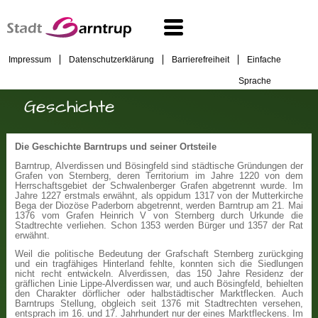
Impressum
Datenschutzerklärung
Barrierefreiheit
Einfache
Sprache
Geschichte
Die Geschichte Barntrups und seiner Ortsteile
Barntrup, Alverdissen und Bösingfeld sind städtische Gründungen der
Grafen von Sternberg, deren Territorium im Jahre 1220 von dem
Herrschaftsgebiet der Schwalenberger Grafen abgetrennt wurde. Im
Jahre 1227 erstmals erwähnt, als oppidum 1317 von der Mutterkirche
Bega der Diozöse Paderborn abgetrennt, werden Barntrup am 21. Mai
1376 vom Grafen Heinrich V von Sternberg durch Urkunde die
Stadtrechte verliehen. Schon 1353 werden Bürger und 1357 der Rat
erwähnt.
Weil die politische Bedeutung der Grafschaft Sternberg zurückging
und ein tragfähiges Hinterland fehlte, konnten sich die Siedlungen
nicht recht entwickeln. Alverdissen, das 150 Jahre Residenz der
gräflichen Linie Lippe-Alverdissen war, und auch Bösingfeld, behielten
den Charakter dörflicher oder halbstädtischer Marktflecken. Auch
Barntrups Stellung, obgleich seit 1376 mit Stadtrechten versehen,
entsprach im 16. und 17. Jahrhundert nur der eines Marktfleckens. Im