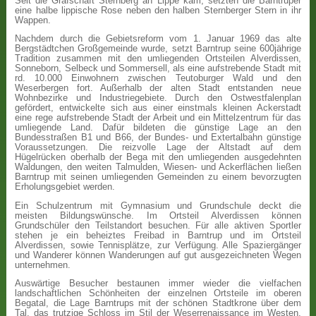
Seit die Grafschaft Sternberg an Lippe kam, setzten die Barntruper
eine halbe lippische Rose neben den halben Sternberger Stern in ihr
Wappen.
Nachdem durch die Gebietsreform vom 1. Januar 1969 das alte
Bergstädtchen Großgemeinde wurde, setzt Barntrup seine 600jährige
Tradition zusammen mit den umliegenden Ortsteilen Alverdissen,
Sonneborn, Selbeck und Sommersell, als eine aufstrebende Stadt mit
rd. 10.000 Einwohnern zwischen Teutoburger Wald und den
Weserbergen fort. Außerhalb der alten Stadt entstanden neue
Wohnbezirke und Industriegebiete. Durch den Ostwestfalenplan
gefördert, entwickelte sich aus einer einstmals kleinen Ackerstadt
eine rege aufstrebende Stadt der Arbeit und ein Mittelzentrum für das
umliegende Land. Dafür bildeten die günstige Lage an den
Bundesstraßen B1 und B66, der Bundes- und Extertalbahn günstige
Voraussetzungen. Die reizvolle Lage der Altstadt auf dem
Hügelrücken oberhalb der Bega mit den umliegenden ausgedehnten
Waldungen, den weiten Talmulden, Wiesen- und Ackerflächen ließen
Barntrup mit seinen umliegenden Gemeinden zu einem bevorzugten
Erholungsgebiet werden.
Ein Schulzentrum mit Gymnasium und Grundschule deckt die
meisten Bildungswünsche. Im Ortsteil Alverdissen können
Grundschüler den Teilstandort besuchen. Für alle aktiven Sportler
stehen je ein beheiztes Freibad in Barntrup und im Ortsteil
Alverdissen, sowie Tennisplätze, zur Verfügung. Alle Spaziergänger
und Wanderer können Wanderungen auf gut ausgezeichneten Wegen
unternehmen.
Auswärtige Besucher bestaunen immer wieder die vielfachen
landschaftlichen Schönheiten der einzelnen Ortsteile im oberen
Begatal, die Lage Barntrups mit der schönen Stadtkrone über dem
Tal, das trutzige Schloss im Stil der Weserrenaissance im Westen,