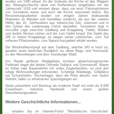
wurden um 1300 erbaut. An der Südseite der Kirche ist das Wappen
des Rittergeschlechts derer von Kerßenbrock eingehoben mit der
Jahreszahl 1518 und erinnert daran, dass sie einst Patronatsherren
von Sonneborn waren und auch die Kirche renovieren ließen. Bei
Renovierungsarbeiten wurden vor einigen Jahren bedeutende
Malereien an Wänden und Gewölben entdeckt, die aus der zweiten
Hälfte des 16. Jahrhunderts aus lutherischer Zeit, stammen und in
drei Zyklen den Leidensweg Christi darstellen. Sonneborn liegt in
reizvoller Lage zwischen Saalberg und Knappberg. Felder, Weiden
und dunkle Hecken ziehen sich bis zum Gipfel hinauf. Der Gipfel des
285 m hohen Knappbergs ist wegen seiner zahlreichen, zum Teil
seltenen Pflanzenarten, zum Naturschutzgebiet erklärt worden.
Der Windmühlenstumpf auf dem Saalberg, welcher 343 m hoch ist,
gewährt einen herrlichen Rundblick ins obere Bega- und Hummetal,
zu den Weserbergen und dem Teutoburger Wald.
Am Rande größerer Waldgebiete inmitten abwechslungsreicher
Feldmark liegen die beiden Ortsteile Selbeck und Sommersell. Waren
es früher zwei Bauerndörfer mit vielen Zieglerfamilien, so sind dort
ruhige Wohnsiedlungen entstanden. Schattige Waldwege, Grillplätze
mit Schutzhütten, Teichanlagen, dazu die Ruhe abseits vom lauten
Verkehr, laden zu erholsamen Spaziergängen ein.
Heute präsentiert sich Barntrup als moderne Stadt mit mehr als 8.000
Einwohnern, Industrie, Handwerk und einem großen
Dienstleistungssektor.
Weitere Geschichtliche Informationen...
... erhalten Sie im Internet-Portal "Westfälische Geschichte"