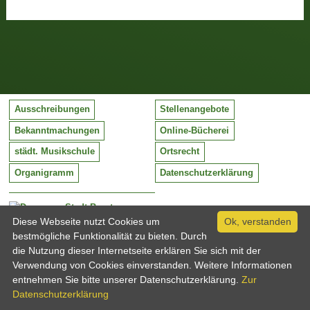
Ausschreibungen
Stellenangebote
Bekanntmachungen
Online-Bücherei
städt. Musikschule
Ortsrecht
Organigramm
Datenschutzerklärung
Stadt Barntrup
Mittelstraße 38
Diese Webseite nutzt Cookies um
Ok, verstanden
32683 Barntrup
bestmögliche Funktionalität zu bieten. Durch
Tel:
05263 / 409-0
die Nutzung dieser Internetseite erklären Sie sich mit der
Fax:
05263 / 409-249
Verwendung von Cookies einverstanden. Weitere Informationen
Email:
info@barntrup.de
entnehmen Sie bitte unserer Datenschutzerklärung.
Zur
Datenschutzerklärung