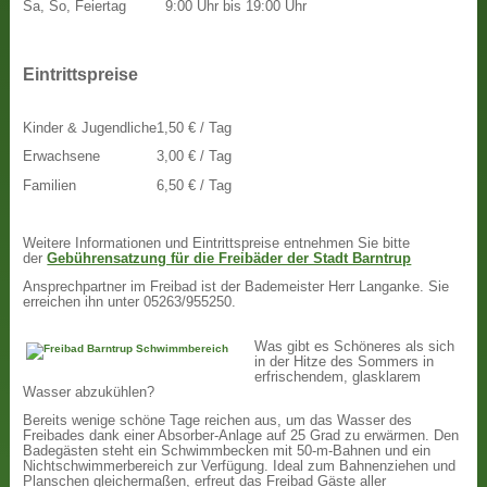
Sa, So, Feiertag
9:00 Uhr bis 19:00 Uhr
Eintrittspreise
Kinder & Jugendliche
1,50 € / Tag
Erwachsene
3,00 € / Tag
Familien
6,50 € / Tag
Weitere Informationen und Eintrittspreise entnehmen Sie bitte
der
Gebührensatzung für die Freibäder der Stadt Barntrup
Ansprechpartner im Freibad ist der Bademeister Herr Langanke. Sie
erreichen ihn unter 05263/955250.
Was gibt es Schöneres als sich
in der Hitze des Sommers in
erfrischendem, glasklarem
Wasser abzukühlen?
Bereits wenige schöne Tage reichen aus, um das Wasser des
Freibades dank einer Absorber-Anlage auf 25 Grad zu erwärmen. Den
Badegästen steht ein Schwimmbecken mit 50-m-Bahnen und ein
Nichtschwimmerbereich zur Verfügung. Ideal zum Bahnenziehen und
Planschen gleichermaßen, erfreut das Freibad Gäste aller