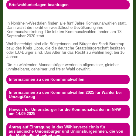
Briefwahlunterlagen beantragen
In Nordrhein-Westfalen finden alle fünf Jahre Kommunalwahlen statt.
Dann wählt die nordrhein-westfälische Bevölkerung ihre
Kommunalvertretung. Die letzten Kommunalwahlen fanden am 13.
September 2020 statt.
Wahlberechtigt sind alle Bürgerinnen und Bürger der Stadt Barntrup
bzw. des Kreis Lippe, die die deutsche Staatsbürgerschaft besitzen
oder EU-Bürger sind. Das Alter für das Recht zu wählen liegt bei 16
Jahren.
Die zu wählenden Mandatsträger werden in allgemeiner, gleicher,
unmittelbarer, geheimer und freier Wahl gewählt.
Informationen zu den Kommunalwahlen
Informationen zu den Kommunalwahlen 2025 für Wähler bei
Umzug/Zuzug
Hinweis für Unionsbürger für die Kommunalwahlen in NRW
am 14.09.2025
Antrag auf Eintragung in das Wählerverzeichnis für
ausländische Unionsbürger und Unionsbürgerinnen, die von
der Meldepflicht befreit sind