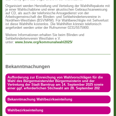
Organisiert werden Herstellung und Verteilung der Wahlhilfepakete mit
je einer Wahlschablone und einer akustischen Gebrauchsanweisung
auf CD, als auch der telefonische Ansagedienst von der
Arbeitsgemeinschaft der Blinden- und Sehbehindertenvereine in
Nordrhein-Westfalen (BSVNRW). Für Wahlberechtigte mit Sehverlust
ist diese Wahlhilfe kostenlos. Die Wahlhilfen können telefonisch
angefordert werden unter der Rufnummer 0231/5575900.
Weitere Informationen erhalten Sie beim Blinden und
Sehbehindertenverein Westfalen e.V.
unter:
www.bsvw.org/kommunalwahl2025/
Bekanntmachungen
Aufforderung zur Einreichung von Wahlvorschlägen für die
Wahl des Bürgermeisters/der Bürgermeisterin und der
Vertretung der Stadt Barntrup am 14. September 2025 sowie
einer ggf. erforderlichen Stichwahl am 28. September 202
Bekanntmachung Wahlbezirkseinteilung
Wahlbezirkseinteilung