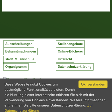
Ausschreibungen
Stellenangebote
Bekanntmachungen
Online-Bücherei
städt. Musikschule
Ortsrecht
Organigramm
Datenschutzerklärung
Stadt Barntrup
Mittelstraße 38
Diese Webseite nutzt Cookies um
Ok, verstanden
32683 Barntrup
bestmögliche Funktionalität zu bieten. Durch
Tel:
05263 / 409-0
die Nutzung dieser Internetseite erklären Sie sich mit der
Fax:
05263 / 409-249
Verwendung von Cookies einverstanden. Weitere Informationen
Email:
info@barntrup.de
entnehmen Sie bitte unserer Datenschutzerklärung.
Zur
Datenschutzerklärung