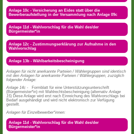
Anlage 10c - Versicherung an Eides statt über die
Bewerberaufstellung in der Versammlung nach Anlage 09c
Anlage 11d - Wahlvorschlag für die Wahl des/der
Bürgermeister*in
Anlage 12c - Zustimmungserklärung zur Aufnahme in den
Wahlvorschlag
Anlage 13b - Wählbarkeitsbescheinigung
Anlagen für nicht anerkannte Parteien / Wählergruppen sind identisch
mit den Anlagen für anerkannte Parteien / Wählergruppen, zuzüglich
folgender Anlage:
Anlage 14c
- Formblatt für eine Unterstützungsunterschrift
(Bürgermeister*in) mit Wahlrechtsbescheinigung (alternativ
Anlage
15
) Diese Anlage wird erst nach Einreichung des Wahlvorschlags bei
Bedarf ausgehändigt und wird nicht elektronisch zur Verfügung
gestellt.
Anlagen für Einzelbewerber*innen:
Anlage 11d - Wahlvorschlag für die Wahl des/der
Bürgermeister*in