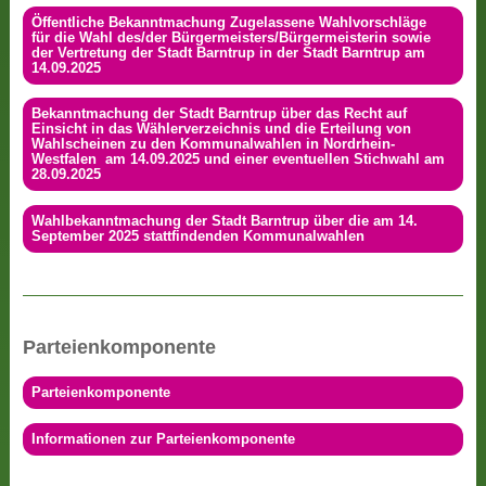
Öffentliche Bekanntmachung Zugelassene Wahlvorschläge
für die Wahl des/der Bürgermeisters/Bürgermeisterin sowie
der Vertretung der Stadt Barntrup in der Stadt Barntrup am
14.09.2025
Bekanntmachung der Stadt Barntrup über das Recht auf
Einsicht in das Wählerverzeichnis und die Erteilung von
Wahlscheinen zu den Kommunalwahlen in Nordrhein-
Westfalen am 14.09.2025 und einer eventuellen Stichwahl am
28.09.2025
Wahlbekanntmachung der Stadt Barntrup über die am 14.
September 2025 stattfindenden Kommunalwahlen
Parteienkomponente
Parteienkomponente
Informationen zur Parteienkomponente