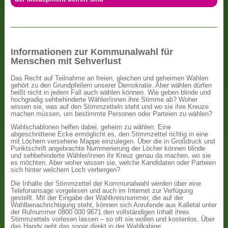
Informationen zur Kommunalwahl für
Menschen mit Sehverlust
Das Recht auf Teilnahme an freien, gleichen und geheimen Wahlen
gehört zu den Grundpfeilern unserer Demokratie. Aber wählen dürfen
heißt nicht in jedem Fall auch wählen können. Wie geben blinde und
hochgradig sehbehinderte Wähler/innen ihre Stimme ab? Woher
wissen sie, was auf den Stimmzetteln steht und wo sie ihre Kreuze
machen müssen, um bestimmte Personen oder Parteien zu wählen?
Wahlschablonen helfen dabei, geheim zu wählen. Eine
abgeschnittene Ecke ermöglicht es, den Stimmzettel richtig in eine
mit Löchern versehene Mappe einzulegen. Über die in Großdruck und
Punktschrift angebrachte Nummerierung der Löcher können blinde
und sehbehinderte Wähler/innen ihr Kreuz genau da machen, wo sie
es möchten. Aber woher wissen sie, welche Kandidaten oder Parteien
sich hinter welchem Loch verbergen?
Die Inhalte der Stimmzettel der Kommunalwahl werden über eine
Telefonansage vorgelesen und auch im Internet zur Verfügung
gestellt. Mit der Eingabe der Wahlkreisnummer, die auf der
Wahlbenachrichtigung steht, können sich Anrufende aus Kalletal unter
der Rufnummer 0800 000 9671 den vollständigen Inhalt ihres
Stimmzettels vorlesen lassen – so oft sie wollen und kostenlos. Über
das Handy geht das sogar direkt in der Wahlkabine.