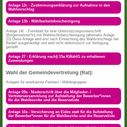
Anlage 12c - Zustimmungserklärung zur Aufnahme in den
Wahlvorschlag
Anlage 13b - Wählbarkeitsbescheinigung
Anlage 14c
- Formblatt für eine Unterstützungsunterschrift
(Bürgermeister*in) mit Wahlrechtsbescheinigung (alternativ
Anlage
15
) Diese Anlage wird erst nach Einreichung des Wahlvorschlags bei
Bedarf ausgehändigt und wird nicht elektronisch zur Verfügung
gestellt.
Anlage 27 - Erklärung nach§ 15a KWahlG zu erhaltenen
Zuwendungen
Wahl der Gemeindevertretung (Rat):
Anlagen für anerkannte Parteien / Wählergruppen:
Anlage 09a - Niederschrift über die Mitglieder- /
Vertreterversammlung zur Aufstellung der Bewerber*innen
für die Wahlbezirke und die Reserveliste
Anlage 10a - Versicherung an Eides statt für die Aufstellung
der Bewerber*innen für die Wahlbezirke und die Reserveliste