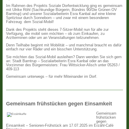
Im Rahmen des Projekts Soziale Dorfentwicklung ging es gemeinsam
mit Ulrike Röhl (Sachkundige Bürgerin, Bündnis 90/Die Grünen OV
Barntrup) und unserer Sozialarbeiterin Esra Kanbal auf eine kleine
Spritztour durch Sonneborn – und zwar mit einem besonderen
Fahrzeug: dem Sozial-Mobil!
Dank des Projekts steht dieses 7-Sitzer-Mobil nun für alle zur
Verfügung, die mobil sein möchten – ob zum Einkaufen, zu
Arztterminen oder um an Veranstaltungen teilzunehmen.
Denn Teilhabe beginnt mit Mobilität – und manchmal braucht es dafür
einfach nur vier Räder und ein bisschen Unterstützung.
Sie möchten das Sozial-Mobil ausleihen? Dann wenden Sie sich gern
an: Stadt Barntrup – Sozialarbeiterin Esra Kanbal oder an das
Vorzimmer des Bürgermeisters: Frau Wittsicker-Alisch unter 05263 /
409-113
Gemeinsam unterwegs – für mehr Miteinander im Dorf.
Gemeinsam frühstücken gegen Einsamkeit
Gemeinsam
frühstücken
gegen
Einsamkeit – Senioren-Frühstück am 17.07.2025 im Erzähl-Café