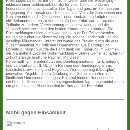
Kreis Lippe, bevor es mit dem Schiff weiter über die Weser ging –
inklusive einer Schleusenfahrt, die für viele Teilnehmende ein
besonderes Erlebnis darstellte. Der Tag stand ganz im Zeichen von
Begegnung, Austausch und Gemeinschaft. Viele der Seniorinnen und
Senioren nutzten die Gelegenheit, neue Kontakte zu knüpfen oder
alte Bekanntschaften zu vertiefen. Ziel der Fahrt war es, soziale
Teilhabe zu fördern, Vereinsamung entgegenzuwirken und die
Verbundenheit zwischen den beiden Kommunen zu stärken. Die
Rückmeldungen fielen durchweg positiv aus: Die Teilnehmenden
freuten sich über die Abwechslung, die schöne Landschaft und das
gesellige Miteinander. Unterstützt wurde das Projekt durch die gute
Zusammenarbeit mit örtlichen Unternehmen aus Barntrup und
Dörentrup. Möglich wurde die Fahrt dank der Förderung im Rahmen
der Maßnahme „Soziale Dorfentwicklung – Starke Gemeinschaften für
zukunftsfähige ländliche Räume“. Mit dieser
Fördermaßnahme unterstützt das Bundesministerium für Ernährung
und Landwirtschaft (BMEL) im Rahmen des Bundesprogramms
Ländliche Entwicklung und Regionale Wertschöpfung (BULEplus)
innovative Projekte, die zur Stärkung von Gemeinschaften in
ländlichen Gemeinden beitragen. Bei strahlendem Sonnenschein
erlebten die Reisenden einen unvergesslichen Tag – abgerundet durch
ein gemeinsames Abschiedslied im Bus auf der Heimfahrt.
Mobil gegen Einsamkeit