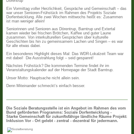
Dörentrup
Ein Vormittag voller Herzlichkeit, Gespräche und Gemeinschaft – das
war unser Senioren-Frühstück im Rahmen des Projekts Soziale
Dorfentwicklung. Alle zwei Wochen mittwochs heißt es: Zusammen
ist man weniger allein!
Seniorinnen und Senioren aus Dörentrup, Barntrup und Extertal
kamen wieder bei frischen Brötchen, Kaffee und guter Laune
zusammen. Von interkulturellen Gesprächen über kulturelle
Geschichten bis hin zu gemeinsamem Lachen und Singen – es war
für alle etwas dabei.
Ein besonderes Highlight dieses Mal: Das WDR-Lokalzeit Team war
mit dabei! Die Ausstrahlung folgt – seid gespannt!
Nächstes Frühstück? Die kommenden Termine findet ihr im
Veranstaltungskalender auf der Homepage der Stadt Barntrup.
Unser Motto: Hauptsache nicht allein sein.
Denn Miteinander schmeckt’s einfach besser.
Die
Soziale Beratungsstelle ist ein Angebot im Rahmen des vom
Bund geförderten Programms: Soziale Dorfentwicklung -
Starke Gemeinschaft für zukunftsfähige ländliche Räume Projekt:
Inklusion Vor - Ort gelebt - zentral - dezentral für jedermann.