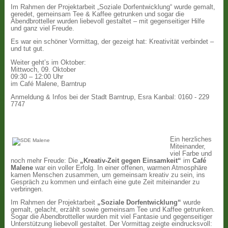
Im Rahmen der Projektarbeit „Soziale Dorfentwicklung“ wurde gemalt,
geredet, gemeinsam Tee & Kaffee getrunken und sogar die
Abendbrotteller wurden liebevoll gestaltet – mit gegenseitiger Hilfe
und ganz viel Freude.
Es war ein schöner Vormittag, der gezeigt hat: Kreativität verbindet –
und tut gut.
Weiter geht’s im Oktober:
Mittwoch, 09. Oktober
09:30 – 12:00 Uhr
im Café Malene, Barntrup
Anmeldung & Infos bei der Stadt Barntrup, Esra Kanbal: 0160 - 229
7747
Ein herzliches
Miteinander,
viel Farbe und
noch mehr Freude: Die
„Kreativ-Zeit gegen Einsamkeit“
im
Café
Malene
war ein voller Erfolg. In einer offenen, warmen Atmosphäre
kamen Menschen zusammen, um gemeinsam kreativ zu sein, ins
Gespräch zu kommen und einfach eine gute Zeit miteinander zu
verbringen.
Im Rahmen der Projektarbeit
„Soziale Dorfentwicklung“
wurde
gemalt, gelacht, erzählt sowie gemeinsam Tee und Kaffee getrunken.
Sogar die Abendbrotteller wurden mit viel Fantasie und gegenseitiger
Unterstützung liebevoll gestaltet. Der Vormittag zeigte eindrucksvoll: