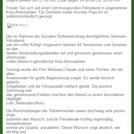
Beginn jeweils um 17:00 Uhr, Ende gegen 19:30 bis ca. 20:00 Uhr.
Freuen Sie sich auf einen stimmungsvollen Filmabend in angenehmer
Kino-Atmosphäre. Für Getränke sowie frisches Popcorn ist
selbstverständlich gesorgt.
Der im Rahmen der Sozialen Dorfentwicklung durchgeführte Senioren-
Filmabend
war ein voller Erfolg! Insgesamt nahmen 44 Seniorinnen und Senioren
an den
beiden Veranstaltungsabenden teil und genossen gemeinsam einen
stimmungs-
vollen Abend in gemütlicher Kino-Atmosphäre.
Gezeigt wurde der Film Monsieur Claude und seine Töchter, der bei
allen
Anwesenden für große Begeisterung sorgte. Es wurde herzlich
gelacht,
mitgefiebert und die Filmauswahl vielfach gelobt. Die positive
Stimmung und
das gemeinsame Erleben machten den Abend zu einem besonderen
Highlight
zum Jahresabschluss.
Die Rückmeldungen der Teilnehmenden waren durchweg sehr positiv.
Viele
äußerten den Wunsch, solche Filmabende künftig regelmäßig,
beispielsweise
einmal pro Quartal, anzubieten. Dieser Wunsch zeigt deutlich, wie
wichtig und