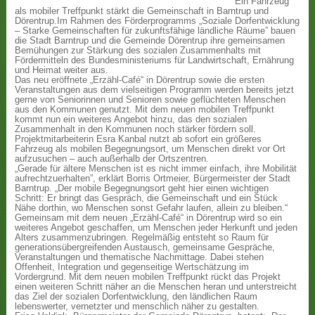
Ein Fahrzeug
als mobiler Treffpunkt stärkt die Gemeinschaft in Barntrup und
Dörentrup.Im Rahmen des Förderprogramms „Soziale Dorfentwicklung
– Starke Gemeinschaften für zukunftsfähige ländliche Räume” bauen
die Stadt Barntrup und die Gemeinde Dörentrup ihre gemeinsamen
Bemühungen zur Stärkung des sozialen Zusammenhalts mit
Fördermitteln des Bundesministeriums für Landwirtschaft, Ernährung
und Heimat weiter aus.
Das neu eröffnete „Erzähl-Café“ in Dörentrup sowie die ersten
Veranstaltungen aus dem vielseitigen Programm werden bereits jetzt
gerne von Seniorinnen und Senioren sowie geflüchteten Menschen
aus den Kommunen genutzt. Mit dem neuen mobilen Treffpunkt
kommt nun ein weiteres Angebot hinzu, das den sozialen
Zusammenhalt in den Kommunen noch stärker fördern soll.
Projektmitarbeiterin Esra Kanbal nutzt ab sofort ein größeres
Fahrzeug als mobilen Begegnungsort, um Menschen direkt vor Ort
aufzusuchen – auch außerhalb der Ortszentren.
„Gerade für ältere Menschen ist es nicht immer einfach, ihre Mobilität
aufrechtzuerhalten”, erklärt Borris Ortmeier, Bürgermeister der Stadt
Barntrup. „Der mobile Begegnungsort geht hier einen wichtigen
Schritt: Er bringt das Gespräch, die Gemeinschaft und ein Stück
Nähe dorthin, wo Menschen sonst Gefahr laufen, allein zu bleiben.“
Gemeinsam mit dem neuen „Erzähl-Café“ in Dörentrup wird so ein
weiteres Angebot geschaffen, um Menschen jeder Herkunft und jeden
Alters zusammenzubringen. Regelmäßig entsteht so Raum für
generationsübergreifenden Austausch, gemeinsame Gespräche,
Veranstaltungen und thematische Nachmittage. Dabei stehen
Offenheit, Integration und gegenseitige Wertschätzung im
Vordergrund. Mit dem neuen mobilen Treffpunkt rückt das Projekt
einen weiteren Schritt näher an die Menschen heran und unterstreicht
das Ziel der sozialen Dorfentwicklung, den ländlichen Raum
lebenswerter, vernetzter und menschlich näher zu gestalten.