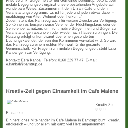
Friso Veldink, Bürgermeister der Gemeinde Dörentrup, betont: „Der
mobile Begegnungsort ergänzt unsere bestehenden Angebote auf
wunderbare Weise. Zusammen mit dem Erzähl-Café und dem
Veranstaltungsprogramm: Es ist für jede und jeden etwas dabei –
unabhängig von Alter, Wohnort oder Herkunft.“
Zudem steht das Fahrzeug auch für weitere Zwecke zur Verfügung:
So können es beispielsweise Vereine, der Flüchtlingskreis oder der
Seniorenbeirat nutzen, um nicht mobile Bürgerinnen und Bürger zu
Veranstaltungen abzuholen oder wieder nach Hause zu bringen. Die
Nutzung erfolgt unkompliziert über einen gesonderten
Buchungskalender, der von den Kommunen verwaltet wird. So wird
das Fahrzeug zu einem echten Mehrwert für die gesamte
Gemeinschaft. Für Fragen zum mobilen Begegnungsort steht Esra
Kanbal gern zur Verfügung.
Kontakt: Esra Kanbal, Telefon: 0160 229 77 47, E-Mail:
e.kanbal@barntrup.de
Kreativ-Zeit gegen Einsamkeit im Cafe Malene
Kreativ-Zeit
gegen
Einsamkeit.
Ein herzliches Miteinander im Café Malene in Barntrup: bunt, kreativ,
erfolgreich – und vor allem mit ganz viel Herz angenommen!