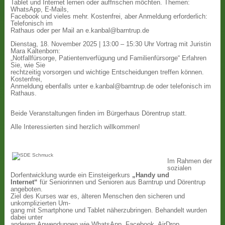
Tablet und Internet lernen oder auffrischen möchten. Themen:
WhatsApp, E-Mails,
Facebook und vieles mehr. Kostenfrei, aber Anmeldung erforderlich:
Telefonisch im
Rathaus oder per Mail an e.kanbal@barntrup.de
Dienstag, 18. November 2025 | 13:00 – 15:30 Uhr Vortrag mit Juristin
Mara Kaltenborn:
„Notfallfürsorge, Patientenverfügung und Familienfürsorge“ Erfahren
Sie, wie Sie
rechtzeitig vorsorgen und wichtige Entscheidungen treffen können.
Kostenfrei,
Anmeldung ebenfalls unter e.kanbal@barntrup.de oder telefonisch im
Rathaus.
Beide Veranstaltungen finden im Bürgerhaus Dörentrup statt.
Alle Interessierten sind herzlich willkommen!
Im Rahmen der
sozialen
Dorfentwicklung wurde ein Einsteigerkurs
„Handy und
Internet“
für Seniorinnen und Senioren aus Barntrup und Dörentrup
angeboten.
Ziel des Kurses war es, älteren Menschen den sicheren und
unkomplizierten Um-
gang mit Smartphone und Tablet näherzubringen. Behandelt wurden
dabei unter
anderem Anwendungen wie WhatsApp, Facebook, AirDrop,