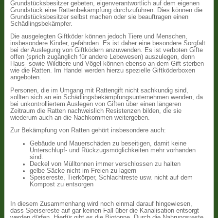
Grundstücksbesitzer gebeten, eigenverantwortlich auf dem eigenen
Grundstück eine Rattenbekämpfung durchzuführen. Dies können die
Grundstücksbesitzer selbst machen oder sie beauftragen einen
Schädlingsbekämpfer.
Die ausgelegten Giftköder können jedoch Tiere und Menschen,
insbesondere Kinder, gefährden. Es ist daher eine besondere Sorgfalt
bei der Auslegung von Giftködern anzuwenden. Es ist verboten Gifte
offen (sprich zugänglich für andere Lebewesen) auszulegen, denn
Haus- sowie Wildtiere und Vögel können ebenso an dem Gift sterben
wie die Ratten. Im Handel werden hierzu spezielle Giftköderboxen
angeboten.
Personen, die im Umgang mit Rattengift nicht sachkundig sind,
sollten sich an ein Schädlingsbekämpfungsunternehmen wenden, da
bei unkontrolliertem Auslegen von Giften über einen längeren
Zeitraum die Ratten nachweislich Resistenzen bilden, die sie
wiederum auch an die Nachkommen weitergeben.
Zur Bekämpfung von Ratten gehört insbesondere auch:
Gebäude und Mauerschäden zu beseitigen, damit keine
Unterschlupf- und Rückzugsmöglichkeiten mehr vorhanden
sind.
Deckel von Mülltonnen immer verschlossen zu halten
gelbe Säcke nicht im Freien zu lagern
Speisereste, Tierkörper, Schlachtreste usw. nicht auf dem
Kompost zu entsorgen
In diesem Zusammenhang wird noch einmal darauf hingewiesen,
dass Speisereste auf gar keinen Fall über die Kanalisation entsorgt
werden dürfen. Hierfür gibt es die Biotonne. Durch die Nahrungsreste