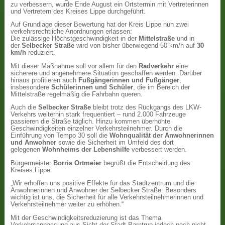
zu verbessern, wurde Ende August ein Ortstermin mit Vertreterinnen
und Vertretern des Kreises Lippe durchgeführt.
Auf Grundlage dieser Bewertung hat der Kreis Lippe nun zwei
verkehrsrechtliche Anordnungen erlassen:
Die zulässige Höchstgeschwindigkeit in der
Mittelstraße
und in
der
Selbecker Straße
wird von bisher überwiegend 50 km/h auf
30
km/h
reduziert.
Mit dieser Maßnahme soll vor allem für den
Radverkehr
eine
sicherere und angenehmere Situation geschaffen werden. Darüber
hinaus profitieren auch
Fußgängerinnen und Fußgänger
,
insbesondere
Schülerinnen und Schüler
, die im Bereich der
Mittelstraße regelmäßig die Fahrbahn queren.
Auch die
Selbecker Straße
bleibt trotz des Rückgangs des LKW-
Verkehrs weiterhin stark frequentiert – rund 2.000 Fahrzeuge
passieren die Straße täglich. Hinzu kommen überhöhte
Geschwindigkeiten einzelner Verkehrsteilnehmer. Durch die
Einführung von Tempo 30 soll die
Wohnqualität der Anwohnerinnen
und Anwohner
sowie die Sicherheit im Umfeld des dort
gelegenen
Wohnheims der Lebenshilfe
verbessert werden.
Bürgermeister
Borris Ortmeier
begrüßt die Entscheidung des
Kreises Lippe:
„Wir erhoffen uns positive Effekte für das Stadtzentrum und die
Anwohnerinnen und Anwohner der Selbecker Straße. Besonders
wichtig ist uns, die Sicherheit für alle Verkehrsteilnehmerinnen und
Verkehrsteilnehmer weiter zu erhöhen.“
Mit der Geschwindigkeitsreduzierung ist das Thema
Verkehrsanpassung aus Sicht der Stadt Barntrup jedoch noch nicht