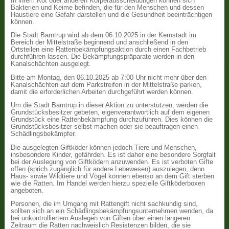
In ihrem Kot oder anderen Körperausscheidungen können sich
Bakterien und Keime befinden, die für den Menschen und dessen
Haustiere eine Gefahr darstellen und die Gesundheit beeinträchtigen
können.
Die Stadt Barntrup wird ab dem 06.10.2025 in der Kernstadt im
Bereich der Mittelstraße beginnend und anschließend in den
Ortsteilen eine Rattenbekämpfungsaktion durch einen Fachbetrieb
durchführen lassen. Die Bekämpfungspräparate werden in den
Kanalschächten ausgelegt.
Bitte am Montag, den 06.10.2025 ab 7:00 Uhr nicht mehr über den
Kanalschächten auf dem Parkstreifen in der Mittelstraße parken,
damit die erforderlichen Arbeiten durchgeführt werden können.
Um die Stadt Barntrup in dieser Aktion zu unterstützen, werden die
Grundstücksbesitzer gebeten, eigenverantwortlich auf dem eigenen
Grundstück eine Rattenbekämpfung durchzuführen. Dies können die
Grundstücksbesitzer selbst machen oder sie beauftragen einen
Schädlingsbekämpfer.
Die ausgelegten Giftköder können jedoch Tiere und Menschen,
insbesondere Kinder, gefährden. Es ist daher eine besondere Sorgfalt
bei der Auslegung von Giftködern anzuwenden. Es ist verboten Gifte
offen (sprich zugänglich für andere Lebewesen) auszulegen, denn
Haus- sowie Wildtiere und Vögel können ebenso an dem Gift sterben
wie die Ratten. Im Handel werden hierzu spezielle Giftköderboxen
angeboten.
Personen, die im Umgang mit Rattengift nicht sachkundig sind,
sollten sich an ein Schädlingsbekämpfungsunternehmen wenden, da
bei unkontrolliertem Auslegen von Giften über einen längeren
Zeitraum die Ratten nachweislich Resistenzen bilden, die sie