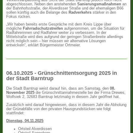
abgeschlossen. Neben den anstehenden
Sanierungsmaßnahmen
an
der Bahnhofsstraße, der Alverdisser Straße und der ehemaligen B66
sollen künftig auch die Belange des
Radverkehrs
stärker in den
Fokus rücken.
„Wir haben bereits erste Gespräche mit dem Kreis Lippe über
mögliche
Fahrradschutzstreifen
aufgenommen, um die Situation für
Radfahrerinnen und Radfahrer weiter zu verbessern. In der
Mittelstraße wird dies aufgrund der geringen Straßenbreite allerdings
nicht möglich sein – hier müssen wir alternative Lösungen
entwickeln“, erklärt Bürgermeister Ortmeier.
06.10.2025 - Grünschnittentsorgung 2025 in
der Stadt Barntrup
Die Stadt Barntrup weist darauf hin, dass am Samstag, den
08.
November 2025
die Grünschnittannahmestelle bei der Firma Drewes,
Wolfsiek 2, 32683 Barntrup letztmalig in diesem Jahr geöffnet hat.
Zusätzlich wird darauf hingewiesen, dass in diesem Jahr die Abholung
der Grünabfälle von den privaten Hausgrundstücken wie folgt
stattfindet:
Dienstag, 04.11.2025
Ortsteil Alverdissen
Ortsteil Sonneborn