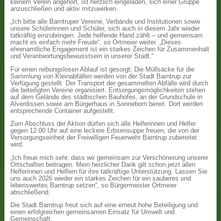
keinem Verein angehört, ist herzlich eingeladen, sich einer Gruppe
anzuschließen und aktiv mitzuwirken.
„Ich bitte alle Barntruper Vereine, Verbände und Institutionen sowie
unsere Schülerinnen und Schüler, sich auch in diesem Jahr wieder
tatkräftig einzubringen. Jede helfende Hand zählt – und gemeinsam
macht es einfach mehr Freude“, so Ortmeier weiter. „Dieses
ehrenamtliche Engagement ist ein starkes Zeichen für Zusammenhalt
und Verantwortungsbewusstsein in unserer Stadt.“
Für einen reibungslosen Ablauf ist gesorgt: Die Müllsäcke für die
Sammlung von Kleinabfällen werden von der Stadt Barntrup zur
Verfügung gestellt. Der Transport der gesammelten Abfälle wird durch
die beteiligten Vereine organisiert. Entsorgungsmöglichkeiten stehen
auf dem Gelände des städtischen Bauhofes, an der Grundschule in
Alverdissen sowie am Bürgerhaus in Sonneborn bereit. Dort werden
entsprechende Container aufgestellt.
Zum Abschluss der Aktion dürfen sich alle Helferinnen und Helfer
gegen 12:00 Uhr auf eine leckere Erbsensuppe freuen, die von der
Versorgungseinheit der Freiwilligen Feuerwehr Barntrup zubereitet
wird.
„Ich freue mich sehr, dass wir gemeinsam zur Verschönerung unserer
Ortschaften beitragen. Mein herzlicher Dank gilt schon jetzt allen
Helferinnen und Helfern für ihre tatkräftige Unterstützung. Lassen Sie
uns auch 2026 wieder ein starkes Zeichen für ein sauberes und
lebenswertes Barntrup setzen“, so Bürgermeister Ortmeier
abschließend.
Die Stadt Barntrup freut sich auf eine erneut hohe Beteiligung und
einen erfolgreichen gemeinsamen Einsatz für Umwelt und
Gemeinschaft.