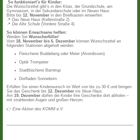
So funktioniert’s für Kinder:
Die Wunschzettel gibt’s in den Kitas, der Grundschule, am
Gymnasium, in der Sekundarschule oder im
Neuen Haus
.
Bitte bis
12. November
in den Briefkasten einwerfen:
📍
Das Neue Haus
(Kellerstraße 2)
📍
Die Alte Schule
(Vordere Straße 4)
So können Erwachsene helfen:
Werden Sie
Wunscherfüller
!
Vom
18. November bis 6. Dezember
können Wunschzettel an
folgenden Stationen abgeholt werden:
Fleischerei Buddeberg oder Meier (Alverdissen)
Optik Trompeter
Stadtbücherei Barntrup
Dorfladen Sonneborn
Erfüllen Sie einen Kinderwunsch im Wert von bis zu 30 € und bringen
Sie das Geschenk bis
12. Dezember
ins
Neue Haus
.
Am
19. Dezember
dürfen die Kinder ihre Geschenke dort abholen –
mit strahlenden Augen und großen Herzen.
👉
Eine Aktion des KOMM e.V.