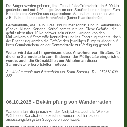
Die Bürger werden gebeten, ihre Grünabfälle/Grünschnitt bis 6.00 Uhr
gebündelt und auf 1,20 m gekürzt an den Straßen bereitzulegen. Zum
Bündeln sind Schnüre aus organischem Material zu benutzen, wie
z.B. Paketschnüre oder Strohbänder (keine Plastikschnüre).
Gartenabfälle, wie Laub, Gras und Blumenschnitt sind in Behältnissen
(Säcke, Kisten, Kartons, Körbe) bereitzustellen. Diese Gefäße - die
gefüllt nicht über 15 kg schwer sein dürfen - werden von den
Müllwerkern auf Störstoffe kontrolliert und ins Fahrzeug entleert. Nach
der Entleerung werden die Gefäße den jeweiligen Bürgern wieder auf
ihren Grundstücken/ an der Sammelstelle zur Verfügung gestellt.
Weiter wird darauf hingewiesen, dass Anwohner von Straßen, für
die eine Sammelstelle zum Entleeren der Müllgefäße eingerichtet
wurde, auch die Grünabfälle zum Abholen an dieser
Sammelstelle bereitstellen müssen.
Auskünfte erteilt das Bürgerbüro der Stadt Barntrup Tel.: 05263/ 409-
222.
06.10.2025 - Bekämpfung von Wanderratten
Wanderratten, die je nach Art des Nistplatzes auch als Wasser-,
Wühl- oder Kanalratten bezeichnet werden, zählen zu den
anpassungsfähigsten Säugetieren überhaupt.