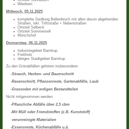
Wierborn
Mittwoch, 05.11.2025
komplette Siedlung Bellenbruch mit allen davon abgehenden
Straßen, inkl. Triftstraße + Nebenstraßen
Ortsteil Selbeck
Ortsteil Sommersell
Mönchshof
Donnerstag, 06.11.2025
Industriegebiet Barntrup
Frettholz
übriges Stadtgebiet Barntrup
Zu den Grünabfällen gehören insbesondere:
-Strauch, Hecken- und Baumschnitt
-Rasenschnitt, Pflanzenreste, Gartenabfälle, Laub
-Grassoden mit erdigen Bestandteilen
Nicht mitgenommen werden:
-Pflanzliche Abfälle über 2,5 cbm
-Mit Müll oder Fremdstoffen (z.B. Kunststoff)
verunreinigte Materialien
-Essensreste, Küchenabfälle u.ä.