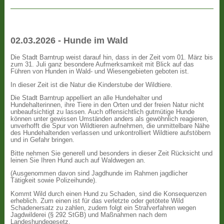
02.03.2026 - Hunde im Wald
Die Stadt Barntrup weist darauf hin, dass in der Zeit vom 01. März bis
zum 31. Juli ganz besondere Aufmerksamkeit mit Blick auf das
Führen von Hunden in Wald- und Wiesengebieten geboten ist.
In dieser Zeit ist die Natur die Kinderstube der Wildtiere.
Die Stadt Barntrup appelliert an alle Hundehalter und
Hundehalterinnen, ihre Tiere in den Orten und der freien Natur nicht
unbeaufsichtigt zu lassen. Auch offensichtlich gutmütige Hunde
können unter gewissen Umständen anders als gewöhnlich reagieren,
unverhofft die Spur von Wildtieren aufnehmen, die unmittelbare Nähe
des Hundehaltenden verlassen und unkontrolliert Wildtiere aufstöbern
und in Gefahr bringen.
Bitte nehmen Sie generell und besonders in dieser Zeit Rücksicht und
leinen Sie Ihren Hund auch auf Waldwegen an.
(Ausgenommen davon sind Jagdhunde im Rahmen jagdlicher
Tätigkeit sowie Polizeihunde).
Kommt Wild durch einen Hund zu Schaden, sind die Konsequenzen
erheblich. Zum einen ist für das verletzte oder getötete Wild
Schadenersatz zu zahlen, zudem folgt ein Strafverfahren wegen
Jagdwilderei (§ 292 StGB) und Maßnahmen nach dem
Landeshundegesetz.