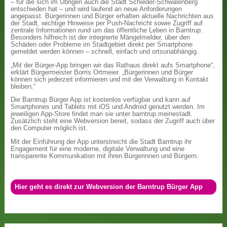
– für die sich im Übrigen auch die Stadt Schieder-Schwalenberg
entschieden hat – und wird laufend an neue Anforderungen
angepasst. Bürgerinnen und Bürger erhalten aktuelle Nachrichten aus
der Stadt, wichtige Hinweise per Push-Nachricht sowie Zugriff auf
zentrale Informationen rund um das öffentliche Leben in Barntrup.
Besonders hilfreich ist der integrierte Mängelmelder, über den
Schäden oder Probleme im Stadtgebiet direkt per Smartphone
gemeldet werden können – schnell, einfach und ortsunabhängig.
„Mit der Bürger-App bringen wir das Rathaus direkt aufs Smartphone“,
erklärt Bürgermeister Borris Ortmeier. „Bürgerinnen und Bürger
können sich jederzeit informieren und mit der Verwaltung in Kontakt
bleiben.“
Die Barntrup Bürger App ist kostenlos verfügbar und kann auf
Smartphones und Tablets mit iOS und Android genutzt werden. Im
jeweiligen App-Store findet man sie unter barntrup.meinestadt.
Zusätzlich steht eine Webversion bereit, sodass der Zugriff auch über
den Computer möglich ist.
Mit der Einführung der App unterstreicht die Stadt Barntrup ihr
Engagement für eine moderne, digitale Verwaltung und eine
transparente Kommunikation mit ihren Bürgerinnen und Bürgern.
Hier geht es direkt zur Webversion der Barntrup Bürger App