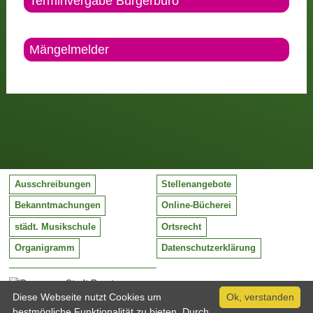
Terminvergabe Bürgerbüro
Mängelmelder
Ausschreibungen
Stellenangebote
Bekanntmachungen
Online-Bücherei
städt. Musikschule
Ortsrecht
Organigramm
Datenschutzerklärung
Stadt Barntrup
Mittelstraße 38
Diese Webseite nutzt Cookies um
Ok, verstanden
32683 Barntrup
bestmögliche Funktionalität zu bieten. Durch