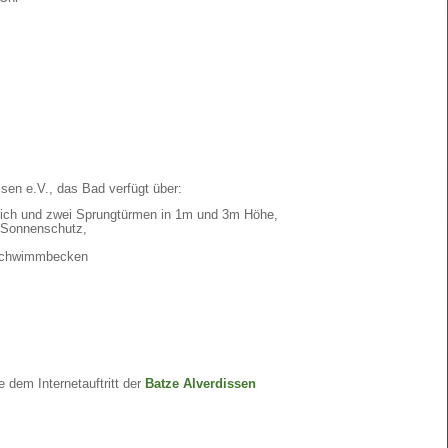
ssen e.V., das Bad verfügt über:
ch und zwei Sprungtürmen in 1m und 3m Höhe,
 Sonnenschutz,
 Schwimmbecken
e dem Internetauftritt der
Batze Alverdissen