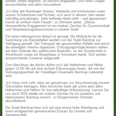
keinem Verein angehört, ist herzlich eingeladen, sich einer Gruppe
anzuschließen und aktiv mitzuwirken.
„Ich bitte alle Barntruper Vereine, Verbände und Institutionen sowie
unsere Schülerinnen und Schüler, sich auch in diesem Jahr wieder
tatkräftig einzubringen. Jede helfende Hand zählt – und gemeinsam
macht es einfach mehr Freude“, so Ortmeier weiter. „Dieses
ehrenamtliche Engagement ist ein starkes Zeichen für Zusammenhalt
und Verantwortungsbewusstsein in unserer Stadt.“
Für einen reibungslosen Ablauf ist gesorgt: Die Müllsäcke für die
Sammlung von Kleinabfällen werden von der Stadt Barntrup zur
Verfügung gestellt. Der Transport der gesammelten Abfälle wird durch
die beteiligten Vereine organisiert. Entsorgungsmöglichkeiten stehen
auf dem Gelände des städtischen Bauhofes, an der Grundschule in
Alverdissen sowie am Bürgerhaus in Sonneborn bereit. Dort werden
entsprechende Container aufgestellt.
Zum Abschluss der Aktion dürfen sich alle Helferinnen und Helfer
gegen 12:00 Uhr auf eine leckere Erbsensuppe freuen, die von der
Versorgungseinheit der Freiwilligen Feuerwehr Barntrup zubereitet
wird.
„Ich freue mich sehr, dass wir gemeinsam zur Verschönerung unserer
Ortschaften beitragen. Mein herzlicher Dank gilt schon jetzt allen
Helferinnen und Helfern für ihre tatkräftige Unterstützung. Lassen Sie
uns auch 2026 wieder ein starkes Zeichen für ein sauberes und
lebenswertes Barntrup setzen“, so Bürgermeister Ortmeier
abschließend.
Die Stadt Barntrup freut sich auf eine erneut hohe Beteiligung und
einen erfolgreichen gemeinsamen Einsatz für Umwelt und
Gemeinschaft.