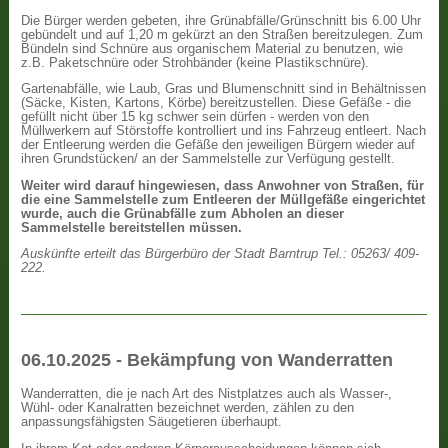
Die Bürger werden gebeten, ihre Grünabfälle/Grünschnitt bis 6.00 Uhr
gebündelt und auf 1,20 m gekürzt an den Straßen bereitzulegen. Zum
Bündeln sind Schnüre aus organischem Material zu benutzen, wie
z.B. Paketschnüre oder Strohbänder (keine Plastikschnüre).
Gartenabfälle, wie Laub, Gras und Blumenschnitt sind in Behältnissen
(Säcke, Kisten, Kartons, Körbe) bereitzustellen. Diese Gefäße - die
gefüllt nicht über 15 kg schwer sein dürfen - werden von den
Müllwerkern auf Störstoffe kontrolliert und ins Fahrzeug entleert. Nach
der Entleerung werden die Gefäße den jeweiligen Bürgern wieder auf
ihren Grundstücken/ an der Sammelstelle zur Verfügung gestellt.
Weiter wird darauf hingewiesen, dass Anwohner von Straßen, für
die eine Sammelstelle zum Entleeren der Müllgefäße eingerichtet
wurde, auch die Grünabfälle zum Abholen an dieser
Sammelstelle bereitstellen müssen.
Auskünfte erteilt das Bürgerbüro der Stadt Barntrup Tel.: 05263/ 409-
222.
06.10.2025 - Bekämpfung von Wanderratten
Wanderratten, die je nach Art des Nistplatzes auch als Wasser-,
Wühl- oder Kanalratten bezeichnet werden, zählen zu den
anpassungsfähigsten Säugetieren überhaupt.