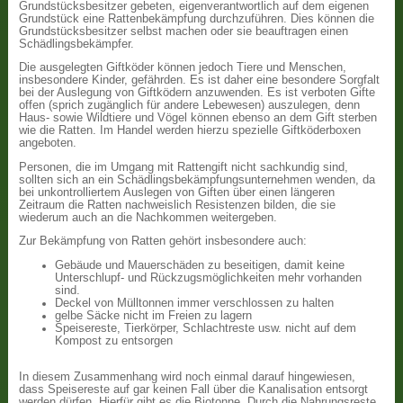
Grundstücksbesitzer gebeten, eigenverantwortlich auf dem eigenen
Grundstück eine Rattenbekämpfung durchzuführen. Dies können die
Grundstücksbesitzer selbst machen oder sie beauftragen einen
Schädlingsbekämpfer.
Die ausgelegten Giftköder können jedoch Tiere und Menschen,
insbesondere Kinder, gefährden. Es ist daher eine besondere Sorgfalt
bei der Auslegung von Giftködern anzuwenden. Es ist verboten Gifte
offen (sprich zugänglich für andere Lebewesen) auszulegen, denn
Haus- sowie Wildtiere und Vögel können ebenso an dem Gift sterben
wie die Ratten. Im Handel werden hierzu spezielle Giftköderboxen
angeboten.
Personen, die im Umgang mit Rattengift nicht sachkundig sind,
sollten sich an ein Schädlingsbekämpfungsunternehmen wenden, da
bei unkontrolliertem Auslegen von Giften über einen längeren
Zeitraum die Ratten nachweislich Resistenzen bilden, die sie
wiederum auch an die Nachkommen weitergeben.
Zur Bekämpfung von Ratten gehört insbesondere auch:
Gebäude und Mauerschäden zu beseitigen, damit keine
Unterschlupf- und Rückzugsmöglichkeiten mehr vorhanden
sind.
Deckel von Mülltonnen immer verschlossen zu halten
gelbe Säcke nicht im Freien zu lagern
Speisereste, Tierkörper, Schlachtreste usw. nicht auf dem
Kompost zu entsorgen
In diesem Zusammenhang wird noch einmal darauf hingewiesen,
dass Speisereste auf gar keinen Fall über die Kanalisation entsorgt
werden dürfen. Hierfür gibt es die Biotonne. Durch die Nahrungsreste