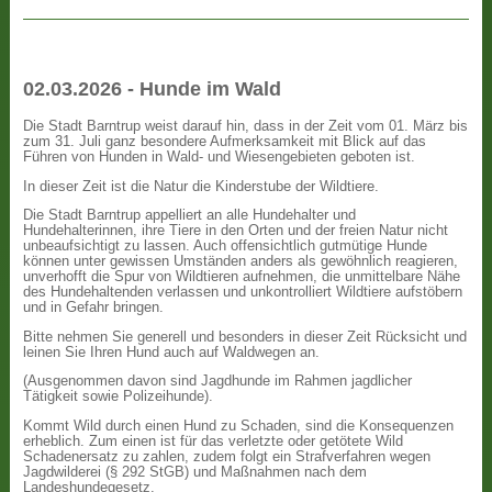
02.03.2026 - Hunde im Wald
Die Stadt Barntrup weist darauf hin, dass in der Zeit vom 01. März bis
zum 31. Juli ganz besondere Aufmerksamkeit mit Blick auf das
Führen von Hunden in Wald- und Wiesengebieten geboten ist.
In dieser Zeit ist die Natur die Kinderstube der Wildtiere.
Die Stadt Barntrup appelliert an alle Hundehalter und
Hundehalterinnen, ihre Tiere in den Orten und der freien Natur nicht
unbeaufsichtigt zu lassen. Auch offensichtlich gutmütige Hunde
können unter gewissen Umständen anders als gewöhnlich reagieren,
unverhofft die Spur von Wildtieren aufnehmen, die unmittelbare Nähe
des Hundehaltenden verlassen und unkontrolliert Wildtiere aufstöbern
und in Gefahr bringen.
Bitte nehmen Sie generell und besonders in dieser Zeit Rücksicht und
leinen Sie Ihren Hund auch auf Waldwegen an.
(Ausgenommen davon sind Jagdhunde im Rahmen jagdlicher
Tätigkeit sowie Polizeihunde).
Kommt Wild durch einen Hund zu Schaden, sind die Konsequenzen
erheblich. Zum einen ist für das verletzte oder getötete Wild
Schadenersatz zu zahlen, zudem folgt ein Strafverfahren wegen
Jagdwilderei (§ 292 StGB) und Maßnahmen nach dem
Landeshundegesetz.