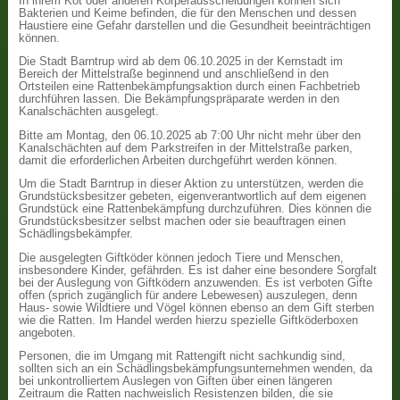
In ihrem Kot oder anderen Körperausscheidungen können sich
Bakterien und Keime befinden, die für den Menschen und dessen
Haustiere eine Gefahr darstellen und die Gesundheit beeinträchtigen
können.
Die Stadt Barntrup wird ab dem 06.10.2025 in der Kernstadt im
Bereich der Mittelstraße beginnend und anschließend in den
Ortsteilen eine Rattenbekämpfungsaktion durch einen Fachbetrieb
durchführen lassen. Die Bekämpfungspräparate werden in den
Kanalschächten ausgelegt.
Bitte am Montag, den 06.10.2025 ab 7:00 Uhr nicht mehr über den
Kanalschächten auf dem Parkstreifen in der Mittelstraße parken,
damit die erforderlichen Arbeiten durchgeführt werden können.
Um die Stadt Barntrup in dieser Aktion zu unterstützen, werden die
Grundstücksbesitzer gebeten, eigenverantwortlich auf dem eigenen
Grundstück eine Rattenbekämpfung durchzuführen. Dies können die
Grundstücksbesitzer selbst machen oder sie beauftragen einen
Schädlingsbekämpfer.
Die ausgelegten Giftköder können jedoch Tiere und Menschen,
insbesondere Kinder, gefährden. Es ist daher eine besondere Sorgfalt
bei der Auslegung von Giftködern anzuwenden. Es ist verboten Gifte
offen (sprich zugänglich für andere Lebewesen) auszulegen, denn
Haus- sowie Wildtiere und Vögel können ebenso an dem Gift sterben
wie die Ratten. Im Handel werden hierzu spezielle Giftköderboxen
angeboten.
Personen, die im Umgang mit Rattengift nicht sachkundig sind,
sollten sich an ein Schädlingsbekämpfungsunternehmen wenden, da
bei unkontrolliertem Auslegen von Giften über einen längeren
Zeitraum die Ratten nachweislich Resistenzen bilden, die sie