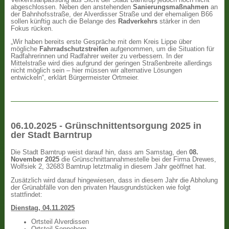
abgeschlossen. Neben den anstehenden
Sanierungsmaßnahmen
an
der Bahnhofsstraße, der Alverdisser Straße und der ehemaligen B66
sollen künftig auch die Belange des
Radverkehrs
stärker in den
Fokus rücken.
„Wir haben bereits erste Gespräche mit dem Kreis Lippe über
mögliche
Fahrradschutzstreifen
aufgenommen, um die Situation für
Radfahrerinnen und Radfahrer weiter zu verbessern. In der
Mittelstraße wird dies aufgrund der geringen Straßenbreite allerdings
nicht möglich sein – hier müssen wir alternative Lösungen
entwickeln“, erklärt Bürgermeister Ortmeier.
06.10.2025 - Grünschnittentsorgung 2025 in
der Stadt Barntrup
Die Stadt Barntrup weist darauf hin, dass am Samstag, den
08.
November 2025
die Grünschnittannahmestelle bei der Firma Drewes,
Wolfsiek 2, 32683 Barntrup letztmalig in diesem Jahr geöffnet hat.
Zusätzlich wird darauf hingewiesen, dass in diesem Jahr die Abholung
der Grünabfälle von den privaten Hausgrundstücken wie folgt
stattfindet:
Dienstag, 04.11.2025
Ortsteil Alverdissen
Ortsteil Sonneborn