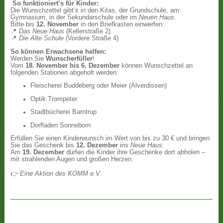
So funktioniert’s für Kinder:
Die Wunschzettel gibt’s in den Kitas, der Grundschule, am
Gymnasium, in der Sekundarschule oder im
Neuen Haus
.
Bitte bis
12. November
in den Briefkasten einwerfen:
📍
Das Neue Haus
(Kellerstraße 2)
📍
Die Alte Schule
(Vordere Straße 4)
So können Erwachsene helfen:
Werden Sie
Wunscherfüller
!
Vom
18. November bis 6. Dezember
können Wunschzettel an
folgenden Stationen abgeholt werden:
Fleischerei Buddeberg oder Meier (Alverdissen)
Optik Trompeter
Stadtbücherei Barntrup
Dorfladen Sonneborn
Erfüllen Sie einen Kinderwunsch im Wert von bis zu 30 € und bringen
Sie das Geschenk bis
12. Dezember
ins
Neue Haus
.
Am
19. Dezember
dürfen die Kinder ihre Geschenke dort abholen –
mit strahlenden Augen und großen Herzen.
👉
Eine Aktion des KOMM e.V.