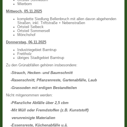
Wierborn
Mittwoch, 05.11.2025
komplette Siedlung Bellenbruch mit allen davon abgehenden
Straßen, inkl. Triftstraße + Nebenstraßen
Ortsteil Selbeck
Ortsteil Sommersell
Mönchshof
Donnerstag, 06.11.2025
Industriegebiet Barntrup
Frettholz
übriges Stadtgebiet Barntrup
Zu den Grünabfällen gehören insbesondere:
-Strauch, Hecken- und Baumschnitt
-Rasenschnitt, Pflanzenreste, Gartenabfälle, Laub
-Grassoden mit erdigen Bestandteilen
Nicht mitgenommen werden:
-Pflanzliche Abfälle über 2,5 cbm
-Mit Müll oder Fremdstoffen (z.B. Kunststoff)
verunreinigte Materialien
-Essensreste, Küchenabfälle u.ä.