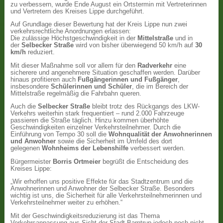
zu verbessern, wurde Ende August ein Ortstermin mit Vertreterinnen
und Vertretern des Kreises Lippe durchgeführt.
Auf Grundlage dieser Bewertung hat der Kreis Lippe nun zwei
verkehrsrechtliche Anordnungen erlassen:
Die zulässige Höchstgeschwindigkeit in der
Mittelstraße
und in
der
Selbecker Straße
wird von bisher überwiegend 50 km/h auf
30
km/h
reduziert.
Mit dieser Maßnahme soll vor allem für den
Radverkehr
eine
sicherere und angenehmere Situation geschaffen werden. Darüber
hinaus profitieren auch
Fußgängerinnen und Fußgänger
,
insbesondere
Schülerinnen und Schüler
, die im Bereich der
Mittelstraße regelmäßig die Fahrbahn queren.
Auch die
Selbecker Straße
bleibt trotz des Rückgangs des LKW-
Verkehrs weiterhin stark frequentiert – rund 2.000 Fahrzeuge
passieren die Straße täglich. Hinzu kommen überhöhte
Geschwindigkeiten einzelner Verkehrsteilnehmer. Durch die
Einführung von Tempo 30 soll die
Wohnqualität der Anwohnerinnen
und Anwohner
sowie die Sicherheit im Umfeld des dort
gelegenen
Wohnheims der Lebenshilfe
verbessert werden.
Bürgermeister
Borris Ortmeier
begrüßt die Entscheidung des
Kreises Lippe:
„Wir erhoffen uns positive Effekte für das Stadtzentrum und die
Anwohnerinnen und Anwohner der Selbecker Straße. Besonders
wichtig ist uns, die Sicherheit für alle Verkehrsteilnehmerinnen und
Verkehrsteilnehmer weiter zu erhöhen.“
Mit der Geschwindigkeitsreduzierung ist das Thema
Verkehrsanpassung aus Sicht der Stadt Barntrup jedoch noch nicht