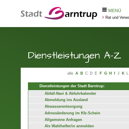
MENÜ
Rat und Verwa
Dienstleistungen A-Z
alle
A
B
C
D
E
F
G
H
I
J
K
L
Dienstleistungen der Stadt Barntrup:
Abfall-Navi & Abfuhrkalender
Abmeldung ins Ausland
Abwasserentsorgung
Adressänderung im Kfz-Schein
Allgemeine Anfragen
Als Wahlhelfer/in anmelden