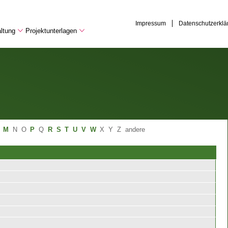
Impressum
Datenschutzerklä
ltung
Projektunterlagen
M
N
O
P
Q
R
S
T
U
V
W
X
Y
Z
andere