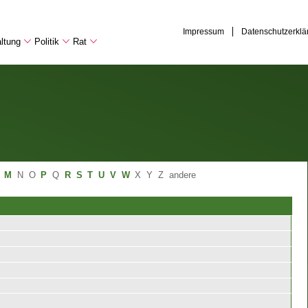
Impressum
Datenschutzerklä
ltung
Politik
Rat
M
N
O
P
Q
R
S
T
U
V
W
X
Y
Z
andere