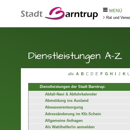
MENÜ
Rat und Verwa
Dienstleistungen A-Z
alle
A
B
C
D
E
F
G
H
I
J
K
L
Dienstleistungen der Stadt Barntrup:
Abfall-Navi & Abfuhrkalender
Abmeldung ins Ausland
Abwasserentsorgung
Adressänderung im Kfz-Schein
Allgemeine Anfragen
Als Wahlhelfer/in anmelden