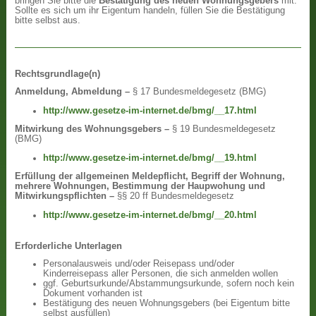
bringen Sie bitte die
Bestätigung des neuen Wohnungsgebers
mit.
Sollte es sich um ihr Eigentum handeln, füllen Sie die Bestätigung
bitte selbst aus.
Rechtsgrundlage(n)
Anmeldung, Abmeldung –
§ 17 Bundesmeldegesetz (BMG)
http://www.gesetze-im-internet.de/bmg/__17.html
Mitwirkung des Wohnungsgebers –
§ 19 Bundesmeldegesetz
(BMG)
http://www.gesetze-im-internet.de/bmg/__19.html
Erfüllung der allgemeinen Meldepflicht, Begriff der Wohnung,
mehrere Wohnungen, Bestimmung der Haupwohung und
Mitwirkungspflichten –
§§ 20 ff Bundesmeldegesetz
http://www.gesetze-im-internet.de/bmg/__20.html
Erforderliche Unterlagen
Personalausweis und/oder Reisepass und/oder
Kinderreisepass aller Personen, die sich anmelden wollen
ggf. Geburtsurkunde/Abstammungsurkunde, sofern noch kein
Dokument vorhanden ist
Bestätigung des neuen Wohnungsgebers (bei Eigentum bitte
selbst ausfüllen)