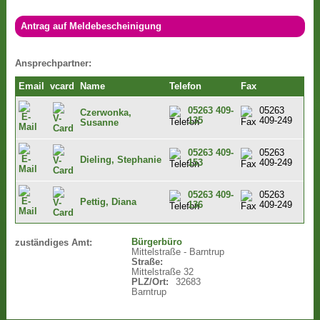
Antrag auf Meldebescheinigung
Ansprechpartner:
Email
vcard
Name
Telefon
Fax
05263 409-
05263
Czerwonka,
135
409-249
Susanne
05263 409-
05263
Dieling, Stephanie
153
409-249
05263 409-
05263
Pettig, Diana
136
409-249
Bürgerbüro
zuständiges Amt:
Mittelstraße - Barntrup
Straße:
Mittelstraße 32
PLZ/Ort:
32683
Barntrup