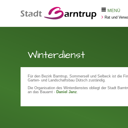
MENÜ
Rat und Verwa
Winterdienst
Für den Bezirk Barntrup, Sommersell und Selbeck ist die F
Garten- und Landschaftsbau Dütsch zuständig.
Die Organisation des Winterdienstes obliegt der Stadt Barn
an das Bauamt -
Daniel Janz
.