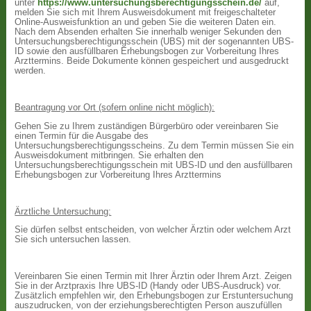
unter
https://www.untersuchungsberechtigungsschein.de/
auf,
melden Sie sich mit Ihrem Ausweisdokument mit freigeschalteter
Online-Ausweisfunktion an und geben Sie die weiteren Daten ein.
Nach dem Absenden erhalten Sie innerhalb weniger Sekunden den
Untersuchungsberechtigungsschein (UBS) mit der sogenannten UBS-
ID sowie den ausfüllbaren Erhebungsbogen zur Vorbereitung Ihres
Arzttermins. Beide Dokumente können gespeichert und ausgedruckt
werden.
Beantragung vor Ort (sofern online nicht möglich):
Gehen Sie zu Ihrem zuständigen Bürgerbüro oder vereinbaren Sie
einen Termin für die Ausgabe des
Untersuchungsberechtigungsscheins. Zu dem Termin müssen Sie ein
Ausweisdokument mitbringen. Sie erhalten den
Untersuchungsberechtigungsschein mit UBS-ID und den ausfüllbaren
Erhebungsbogen zur Vorbereitung Ihres Arzttermins
Ärztliche Untersuchung:
Sie dürfen selbst entscheiden, von welcher Ärztin oder welchem Arzt
Sie sich untersuchen lassen.
Vereinbaren Sie einen Termin mit Ihrer Ärztin oder Ihrem Arzt. Zeigen
Sie in der Arztpraxis Ihre UBS-ID (Handy oder UBS-Ausdruck) vor.
Zusätzlich empfehlen wir, den Erhebungsbogen zur Erstuntersuchung
auszudrucken, von der erziehungsberechtigten Person auszufüllen