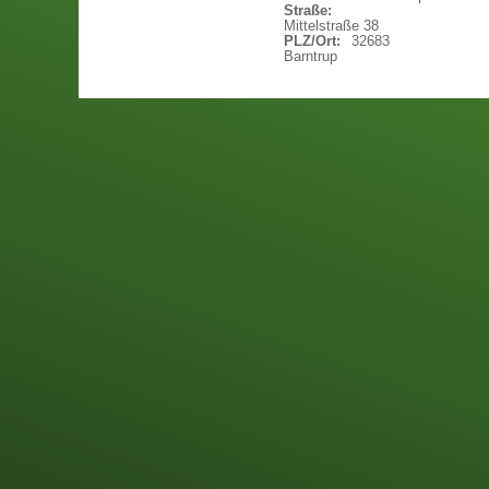
Straße:
Mittelstraße 38
PLZ/Ort:
32683
Barntrup