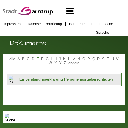
Impressum
Datenschutzerklärung
Barrierefreiheit
Einfache
Sprache
Dokumente
alle
A
B
C
D
E
F
G
H
I
J
K
L
M
N
O
P
Q
R
S
T
U
V
W
X
Y
Z
andere
Einverständniserklärung Personensorgeberechtigte/r
1