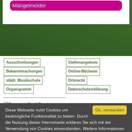
Mängelmelder
Ausschreibungen
Stellenangebote
Bekanntmachungen
Online-Bücherei
städt. Musikschule
Ortsrecht
Organigramm
Datenschutzerklärung
Stadt Barntrup
Mittelstraße 38
Diese Webseite nutzt Cookies um
Ok, verstanden
32683 Barntrup
bestmögliche Funktionalität zu bieten. Durch
Tel:
05263 / 409-0
die Nutzung dieser Internetseite erklären Sie sich mit der
Fax:
05263 / 409-249
Verwendung von Cookies einverstanden. Weitere Informationen
Email:
info@barntrup.de