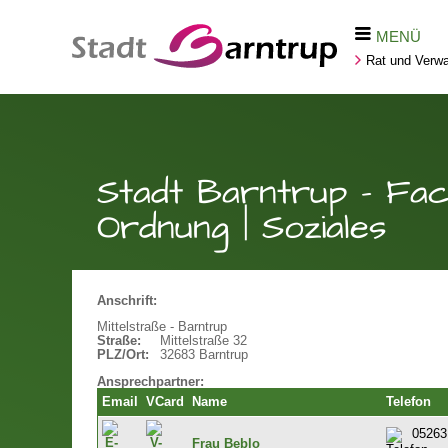
MENÜ
Rat und Verwa
Stadt Barntrup - Fach
Ordnung | Soziales
Anschrift:
Mittelstraße - Barntrup
Straße:
Mittelstraße 32
PLZ/Ort:
32683 Barntrup
Ansprechpartner:
Email
VCard
Name
Telefon
05263
Frau Beblo