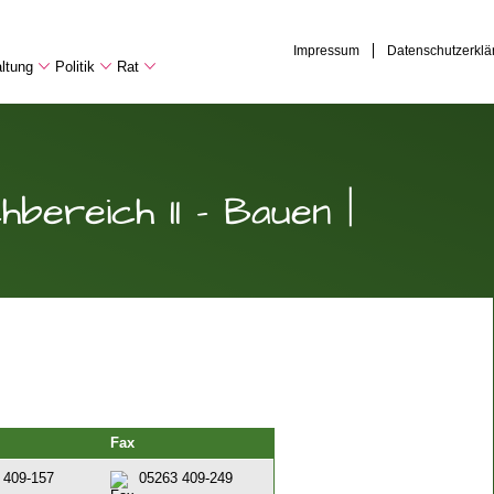
Impressum
Datenschutzerklä
ltung
Politik
Rat
bereich II - Bauen |
Fax
 409-157
05263 409-249