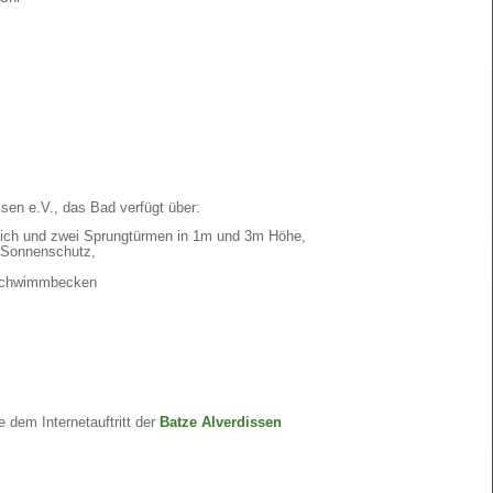
ssen e.V., das Bad verfügt über:
ch und zwei Sprungtürmen in 1m und 3m Höhe,
 Sonnenschutz,
 Schwimmbecken
e dem Internetauftritt der
Batze Alverdissen